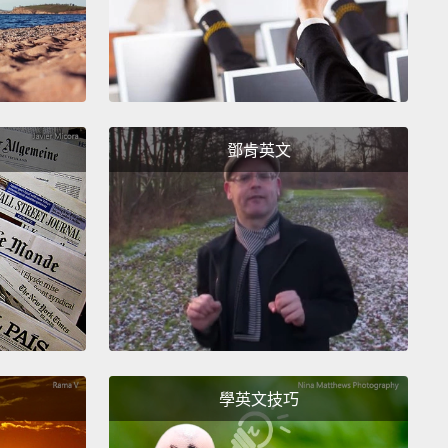
marry a man, it's going to be so cool.
Because I saw
 movie, and in one movie, a man was in love with
r man,
and,
and then everyone was saying cool in
deo.
Cool, cool, cool, cool!
鄧肯英文
跟男生結婚的話，一定會很酷。因為我在一個電影裡面
在一個電影裡面，有一個男生跟另一個男生談戀愛，然
後電影裡大家都說很酷。酷、酷、酷、酷!
 love, love is love.
愛，愛就是愛。
 so cute. Do you know that you're absolutely
ble?
學英文技巧
愛的。你知道你超可愛嗎？