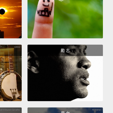
ady know because you're my brother.
When you
 baby, you'll get the ones who got lost.
知道了，因為你是我的哥哥。如果你要有小寶寶的時
可以找那些迷路的小孩。
hat's very cute.
So, okay, so, you know that man
勵 志
with a man, they can't have their own children.
麼說好可愛。那，好，所以你知道如果男生跟男生在一
沒辦法生自己的小孩。
y would have to—
們必須－－