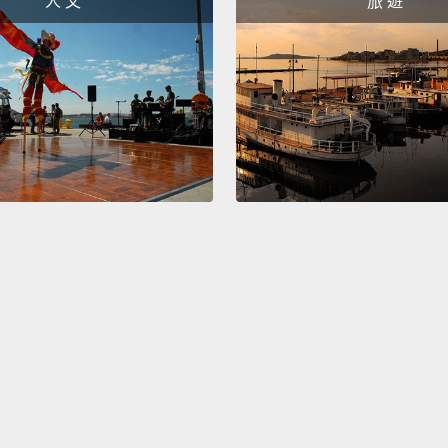
人 文
旅 遊
Becaus
因為如
Becau
因為只
Yeah.
對。
Are yo
那你覺
Yes.
可以。
Are yo