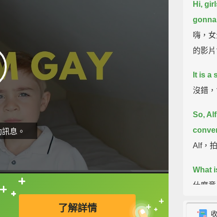
Hi, gi
gonna 
嗨，女
的影片
It is a
沒錯，
So, Alf
conver
動訊息。
Alf
What is
什麼意
直接查字典喔！
了解詳情
A talk,