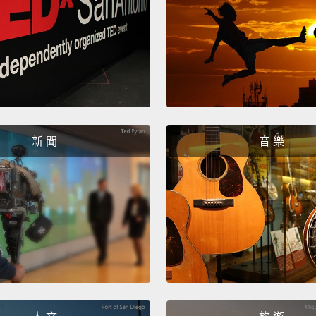
I alre
have a
我早就
候，你
Aww. T
新 聞
音 樂
being 
噢。那
起，就
Yeah.
對。
So the
所以他