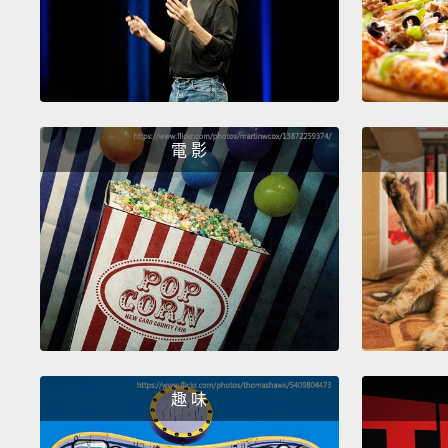
電 影
趣 味