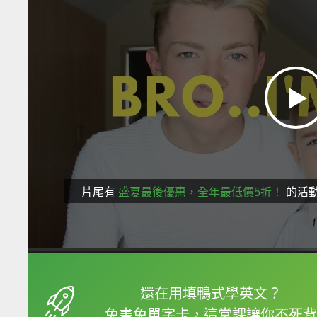
片尾有
盛夏最後優惠，全年最低價5折！
的活
框選或點兩下字幕可以
還在用填鴨式學英文？
免書免單字卡，這堂課讓你不死背