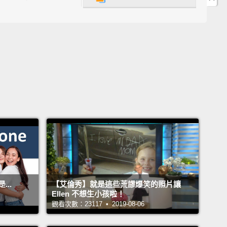
談、聊天一下。
gonna talk about love.
I don't really know how to
s.
Okay, let's think.
How do you think about love?
 think
boy, girl, marriage, baby?
天要聊聊「愛」。我真的不知道怎麼說這個話題。好，
。你覺得愛是什麼？你會想到男生、女生、結婚、生寶
you're a...
So, if you're a mom, and you wanna be in
ith a dad, you get in love with them.
是...如果你是一個媽媽，你想要跟一個爸爸談戀愛，你
..
【艾倫秀】就是這些荒謬爆笑的照片讓
他。
Ellen 不想生小孩啦！
觀看次數：23117 • 2019-08-06
u know Lottie and Shane.