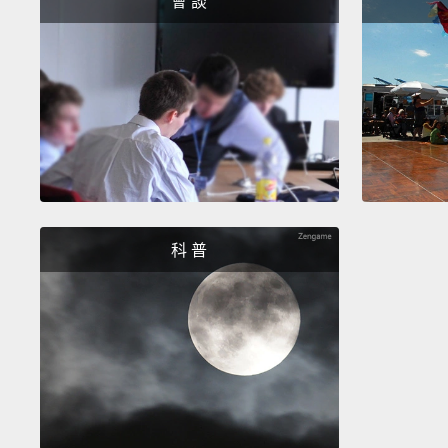
會 談
科 普