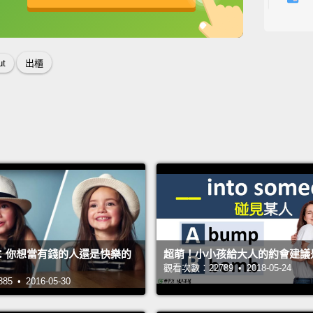
就是談
英
中
免費功能
功能升級
We're 
ut
出櫃
put thi
Do you
我們今
我想想
寶嗎？
So, if 
love w
如果你
：你想當有錢的人還是快樂的
超萌！小小孩給大人的約會建議是.
就會愛
觀看次數：22789 • 2018-05-24
 • 2016-05-30
So, yo