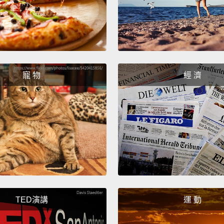
If you 
in one
anothe
that vi
寵 物
經 濟
如果你
看過，
後，然
Love is
愛就是
You're
adora
TED演講
運 動
你超可