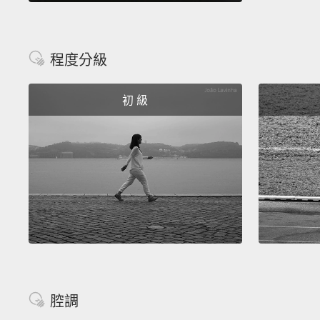
程度分級
初 級
腔調