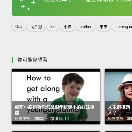
收錄佳句
Gay
同性戀
kid
小孩
brother
弟弟
coming o
你可能會想看
超萌小底迪教你怎麼跟年紀更小的妹妹相
人生選擇題
處
人？
觀看次數：29833 • 2018-05-10
觀看次數：38885