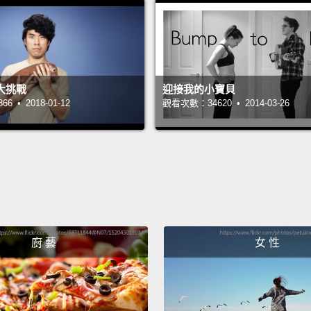
你知道 L
Yeah.
知道。
大挑戰
迎接我的小寶貝
They're
 • 2018-01-12
觀看次數：34620 • 2014-03-26
girlfri
他們現
Yeah, 
love w
有，因
以結婚
廚 藝
女 性
So, ho
那，如