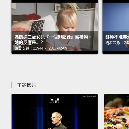
媽媽送三歲女兒『一個迴紋針』當禮物，
終極不准笑
她的反應是...？
觀看次數：24866
觀看次數：22944 • 2017-02-09
主題影片
演 講