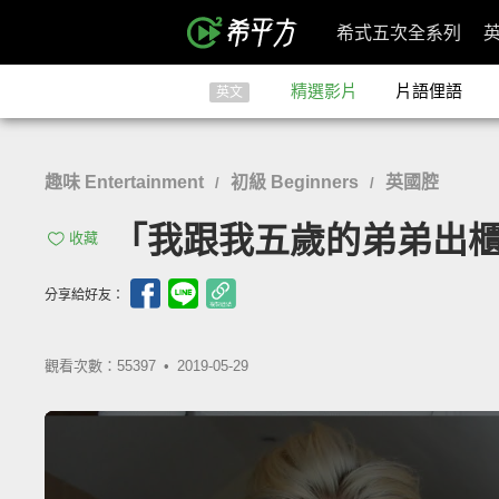
希式五次全系列
精選影片
片語俚語
英文
趣味 Entertainment
初級 Beginners
英國腔
/
/
「我跟我五歲的弟弟出櫃了」- Co
收藏
分享給好友：
觀看次數：55397 •
2019-05-29