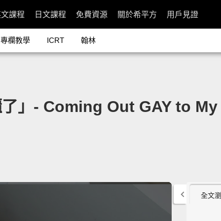
英文課程
日文課程
免費資源
關於希平方
用戶見證
專欄教學
ICRT
翰林
ming Out GAY to My 5 Y
全文