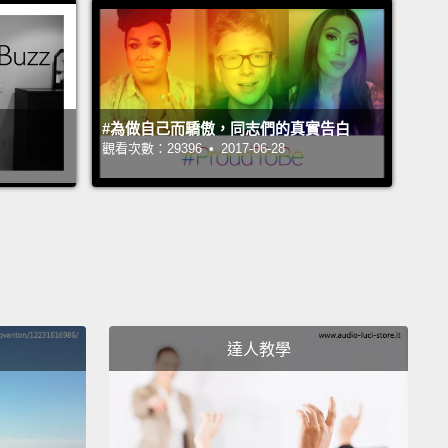
ottie 跟 Shane 吧。
#為做自己而驕傲，同志們的真實告白
 in love.
Have you noticed that I haven't
got a
觀看次數：29396 • 2017-06-28
end?
在在談戀愛。你有發現我沒有女朋友嗎？
because if you'd gone to school, and you will in
ith them, you can actually get married.
為如果你有去讀大學，你會跟他們談戀愛，你就真的可
。
達人教學
w would it make you feel if I married a man?
果我跟男生結婚的話，你覺得怎麼樣？