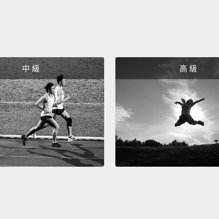
如果我
Yes.
可以。
中 級
高 級
You ar
真的嗎
Love m
愛就是
Love i
愛就是
You ca
你可以