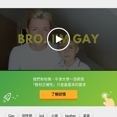
我們有哈佛、牛津大學一流師資
框選或點兩下字幕可以直接查字典喔！
「教材正確性」只是最基本的要求
了解詳情
英
中
收錄佳句
功能升級
Gay
同性戀
kid
小孩
brother
弟弟