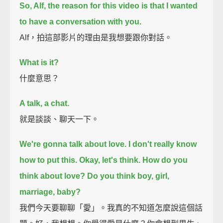
So, Alf, the reason for this video
is that I wanted
to have a conversation with you.
Alf，拍這部影片的理由是我想要跟你對話。
What is it?
什麼意思？
A talk, a chat.
就是談談、聊天一下。
We're gonna talk about love.
I don't really know
how to put this.
Okay, let's think.
How do you
think about love?
Do you think
boy, girl,
marriage, baby?
我們今天要聊聊「愛」。我真的不知道怎麼說這個話