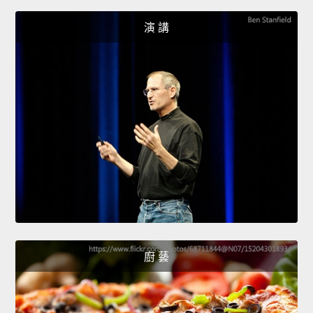
演 講
廚 藝