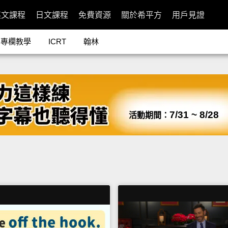
英文課程
日文課程
免費資源
關於希平方
用戶見證
專欄教學
ICRT
翰林
7/31 ~ 8/28
活動期間：