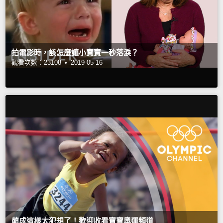
拍電影時，該怎麼讓小寶寶一秒落淚？
觀看次數：23108 •
2019-05-16
萌成這樣太犯規了！歡迎收看寶寶奧運頻道