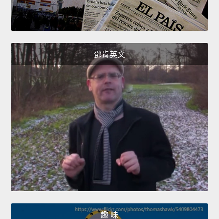
鄧肯英文
趣 味