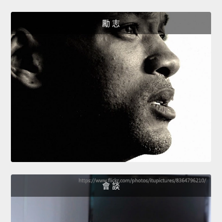
勵 志
會 談