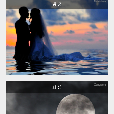
男 女
科 普