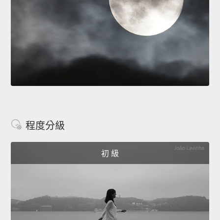
程度分級
初 級