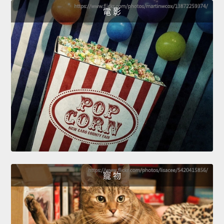
電 影
寵 物