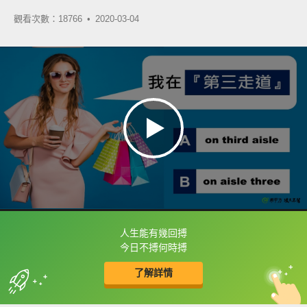
觀看次數：18766 •
2020-03-04
人生能有幾回搏
框選或點兩下字幕可以直接查字典喔！
今日不搏何時搏
了解詳情
英
中
收錄佳句
功能升級