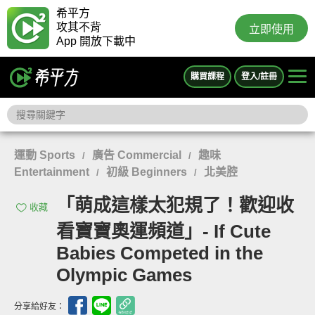
希平方
攻其不背
立即使用
App 開放下載中
購買課程
登入/註冊
運動 Sports
廣告 Commercial
趣味
/
/
Entertainment
初級 Beginners
北美腔
/
/
「萌成這樣太犯規了！歡迎收
收藏
看寶寶奧運頻道」- If Cute
Babies Competed in the
Olympic Games
分享給好友：