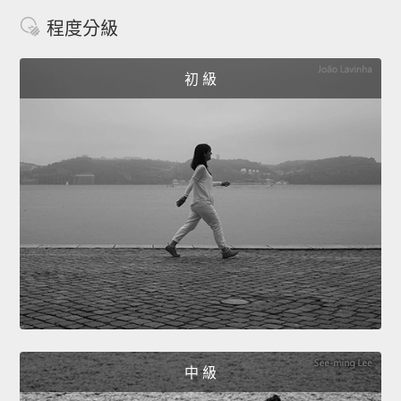
程度分級
初 級
中 級