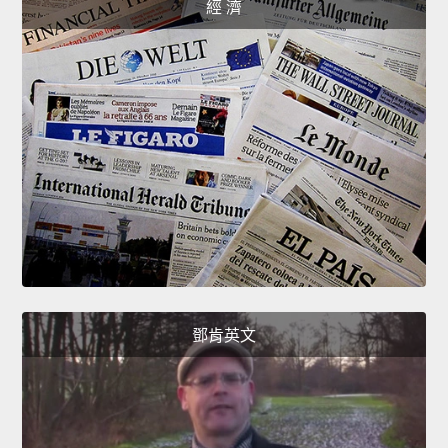
經 濟
鄧肯英文