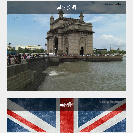
其它腔調
英國腔