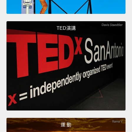
TED演講
運 動