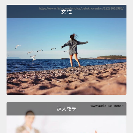
女 性
達人教學