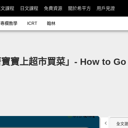
英文課程
日文課程
免費資源
關於希平方
用戶見證
專欄教學
ICRT
翰林
市買菜」- How to Go Groce
全文