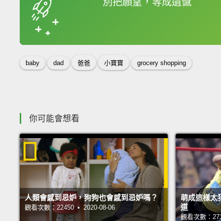
別把願望，等成遺憾
收錄佳句
baby
dad
爸爸
小寶寶
grocery shopping
你可能會想看
人類會感到忌妒，狗狗也會感到忌妒嗎？
萌成這樣太
道
觀看次數：22450 • 2020-08-06
觀看次數：27329