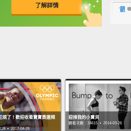
了解詳情
Let's 
the....
英
中
免費功能
功能升級
我們進去
That "
「假裝
The "S
「安啦!
She'll 
安啦!她
The L
犯規了！歡迎收看寶寶奧運頻
迎接我的小寶貝
懶惰的
觀看次數：34615 • 2014-03-26
 • 2017-04-28