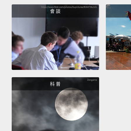
會 談
科 普