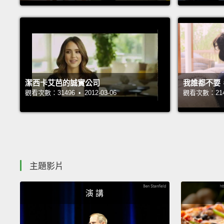
潔西卡艾芭的誠實公司
我誰都不要
觀看次數：31496 • 2012-03-06
觀看次數：21436
主題影片
演 講