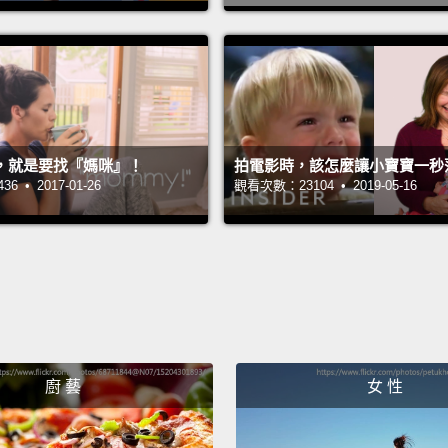
Hurry 
快點。
The P
焦慮的
，就是要找『媽咪』！
拍電影時，該怎麼讓小寶寶一秒
She's,
 • 2017-01-26
觀看次數：23104 • 2019-05-16
just b
她大概
我找到
The C
追著寶
廚 藝
女 性
That "
「忘記