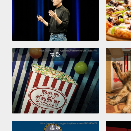
電 影
趣 味