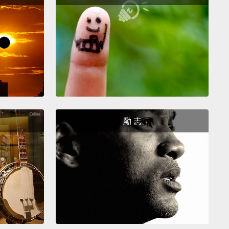
是如何帶寶寶上超市買菜。
ion, shoppers. There's definitely a cleanup on aisle
Really sorry about that.
I...I think we should... We'll
we'll just get...we'll just get going there.
思，大家注意一下。第三條走道需要有人幫忙清理一
很抱歉。我...我覺得我們該...我們要...我們先...我們先
了。
勵 志