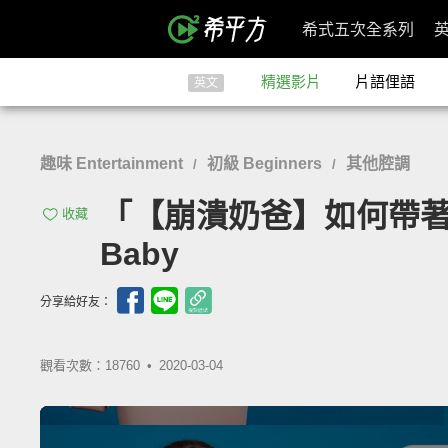
希式五次全系列
精選影片
片語俚語
英文
趣味 Entertainment
初級 Beginners
其他腔調
/
/
「【崩潰奶爸】如何帶著寶寶上超
收藏
Baby
分享給好友：
觀看次數：18760 •
2020-03-04