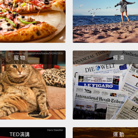
The E
尷尬的
Hey, n
the co
寵 物
經 濟
嘿，不
套放回
The Ti
疲累的
The "C
「請幫
That w
TED演講
運 動