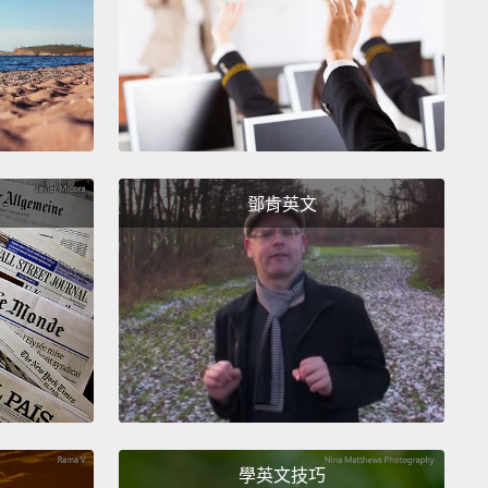
mbarrassed Dad
爸爸
o, no. I don't need...I don't need condom.
Put...put
ndoms back. They don't...
鄧肯英文
是、不是。我不需要...我不需要保險套啦。把...把保險
去。那些不是...
red Dad
爸爸
lean up on Aisle Three"
我清理第三條走道」的爸爸
as how to go grocery shopping with a baby.
學英文技巧