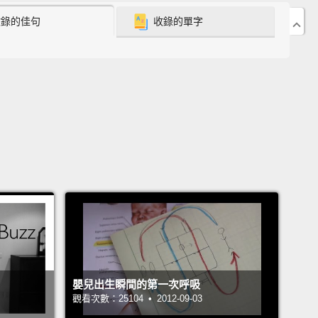
check in the—jump in the trolley. Go in
收錄的佳句
收錄的單字
well...hop...hop in the...
－－跳進手推車。進去...呃...跳...跳進...
Car Dad," who makes all the...
自己在開車」的爸爸，就是要發出各種汽車聲音的...
he'll Be Right" Dad
她 ok 的。」爸爸
be right.
 ok 的。
azy Dad
嬰兒出生瞬間的第一次呼吸
爸爸
觀看次數：25104 • 2012-09-03