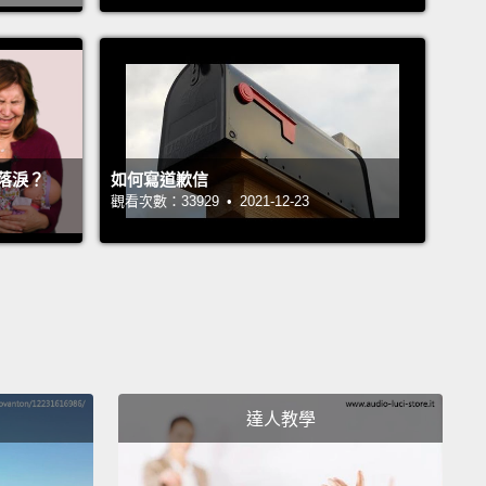
up. Come on.
過來。
anic Dad
爸爸
落淚？
如何寫道歉信
 like, baby height, here, runs a lot—oh, no, she was
觀看次數：33929 • 2021-12-23
ehind me. I found her.
，小寶寶的身高，到處跑－－喔，不，她就在我後面。
她了。
hasing Dad
寶滿街跑的爸爸
達人教學
Forgot the Shopping List" Dad
帶購物清單」的爸爸