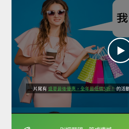
片尾有
盛夏最後優惠，全年最低價5折！
的活
框選或點兩下字幕可以