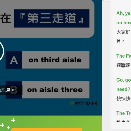
Ah, ye
on how
大家好
片。
The F
速戰速
Go, go
need?
動訊息。
快快快
The Tr
推車爸
直接查字典喔！