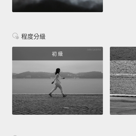
程度分級
初 級