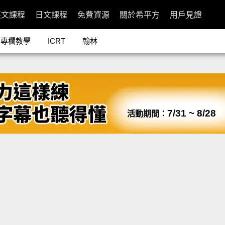
英文課程
日文課程
免費資源
關於希平方
用戶見證
專欄教學
ICRT
翰林
7/31 ~ 8/28
活動期間：