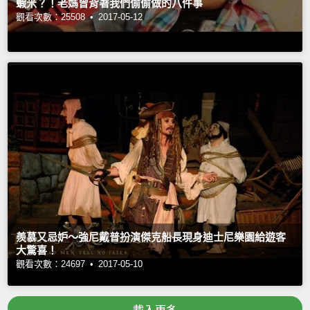
蝦米？！老媽曾背著我們偷偷做的八件事
觀看次數：25508 •
2017-05-12
羨慕又忌妒～強尼戴普扮演傑克船長現身迪士尼樂園給遊客
大驚喜！
觀看次數：24697 •
2017-05-10