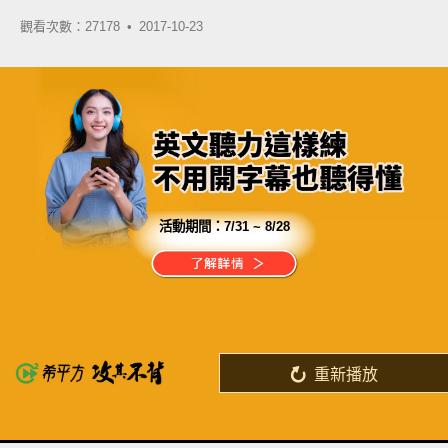
觀看次數：27178 •
2017-10-23
活動期間：
7/31 ~ 8/28
分享這部影片
台灣人的英文程度其實很好
但為何對外國人就是說不出口呢？
重新播放
了解詳情
英
中
收錄佳句
功能升級