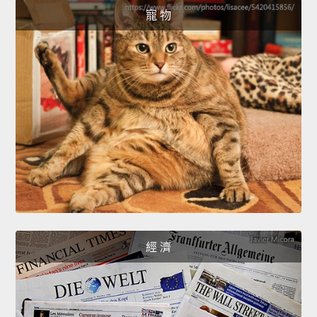
寵 物
經 濟