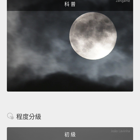
科 普
程度分級
初 級