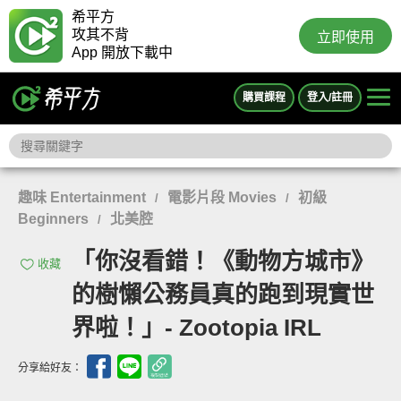
希平方
攻其不背
立即使用
App 開放下載中
購買課程
登入/註冊
趣味 Entertainment
電影片段 Movies
初級
/
/
Beginners
北美腔
/
「你沒看錯！《動物方城市》
收藏
的樹懶公務員真的跑到現實世
界啦！」- Zootopia IRL
分享給好友：