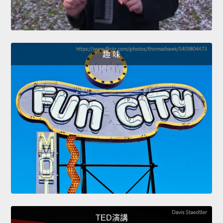
趣 味
TED演講