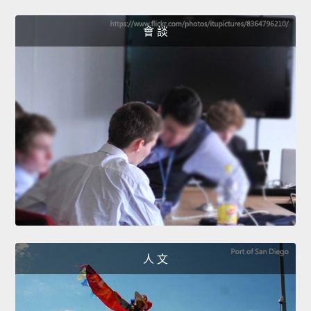
會 談
人 文