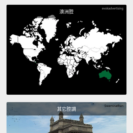
澳洲腔
其它腔調