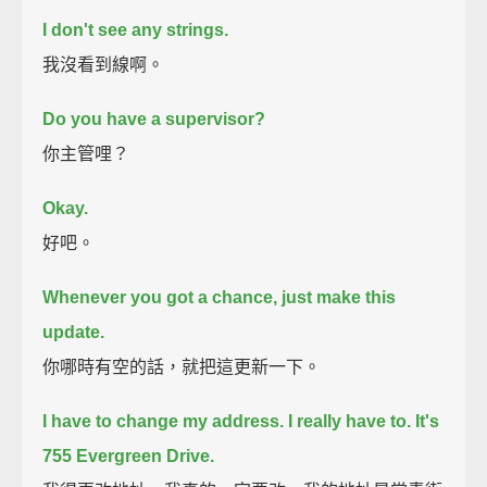
I don't see any strings.
我沒看到線啊。
Do you have a supervisor?
你主管哩？
Okay.
好吧。
Whenever you got a chance, just make this
update.
你哪時有空的話，就把這更新一下。
I have to change my address. I really have to. It's
755 Evergreen Drive.