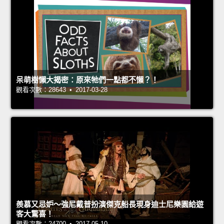
呆萌樹懶大揭密：原來牠們一點都不懶？！
觀看次數：28643 • 2017-03-28
羨慕又忌妒～強尼戴普扮演傑克船長現身迪士尼樂園給遊
客大驚喜！
觀看次數：24700 • 2017-05-10