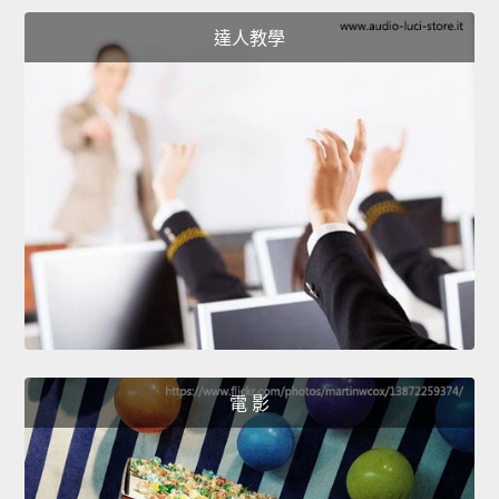
達人教學
電 影