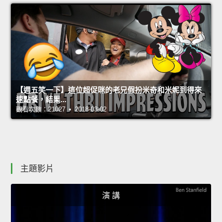
【週五笑一下】這位超促咪的老兄假扮米奇和米妮到得來
速點餐，結果...
觀看次數：21027 • 2018-03-02
主題影片
演 講