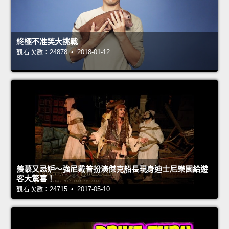
終極不准笑大挑戰
觀看次數：24878 • 2018-01-12
羨慕又忌妒～強尼戴普扮演傑克船長現身迪士尼樂園給遊
客大驚喜！
觀看次數：24715 • 2017-05-10