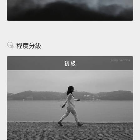
程度分級
初 級