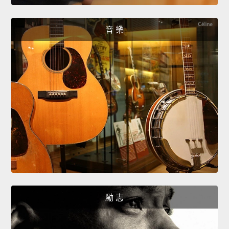
音 樂
勵 志