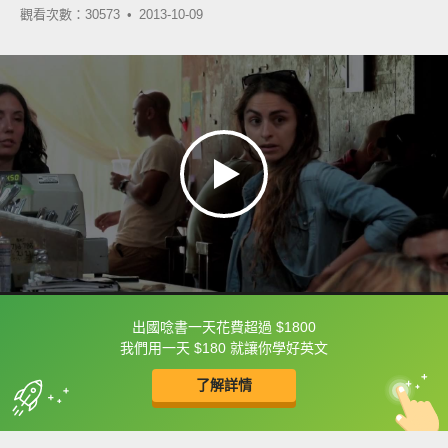
觀看次數：30573 •
2013-10-09
出國唸書一天花費超過 $1800
框選或點兩下字幕可以直接查字典喔！
我們用一天 $180 就讓你學好英文
了解詳情
英
中
收錄佳句
功能升級