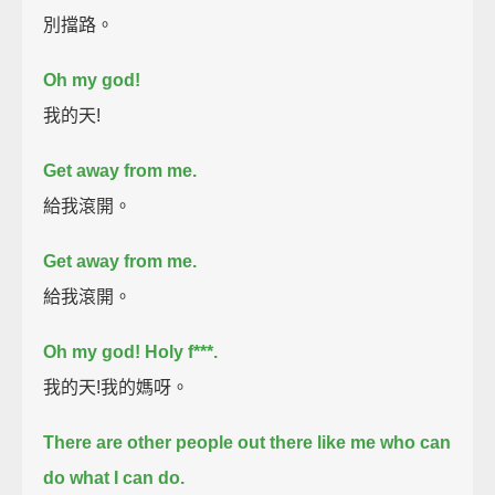
別擋路。
Oh my god!
我的天!
Get away from me.
給我滾開。
Get away from me.
給我滾開。
Oh my god! Holy f***.
我的天!我的媽呀。
There are other people out there like me who can
do what I can do.