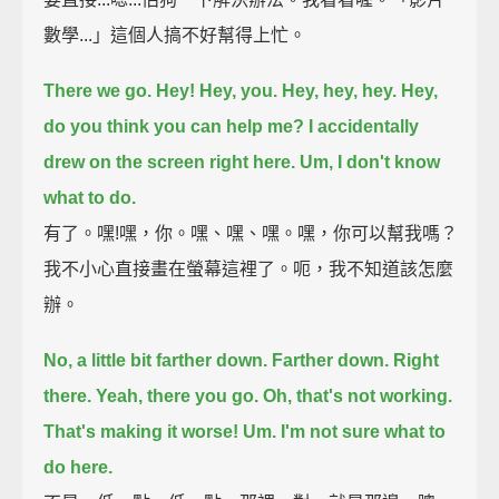
數學...」這個人搞不好幫得上忙。
There we go. Hey!
Hey, you. Hey, hey, hey.
Hey,
do you think you can help me?
I accidentally
drew on the screen right here.
Um, I don't know
what to do.
有了。嘿!嘿，你。嘿、嘿、嘿。嘿，你可以幫我嗎？
我不小心直接畫在螢幕這裡了。呃，我不知道該怎麼
辦。
No, a little bit farther down. Farther down. Right
there.
Yeah, there you go.
Oh, that's not working.
That's making it worse!
Um. I'm not sure what to
do here.