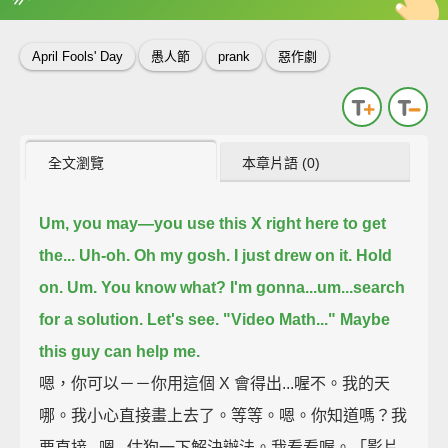
英
中
收錄佳句
功能升級
April Fools' Day
愚人節
prank
惡作劇
全文瀏覽
本章片語 (0)
Um, you may—you use this X right here to get
the...
Uh-oh. Oh my gosh. I just drew on it. Hold
on.
Um. You know what? I'm gonna...um...
search
for a solution. Let's see. "Video Math..."
Maybe
this guy can help me.
嗯，你可以－－你用這個 X 會得出...喔不。我的天
哪。我小心直接畫上去了。等等。嗯。你知道嗎？我
要直接...嗯...估狗一下解決辦法。我看看喔。「影片