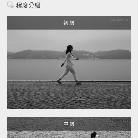
程度分級
初 級
中 級