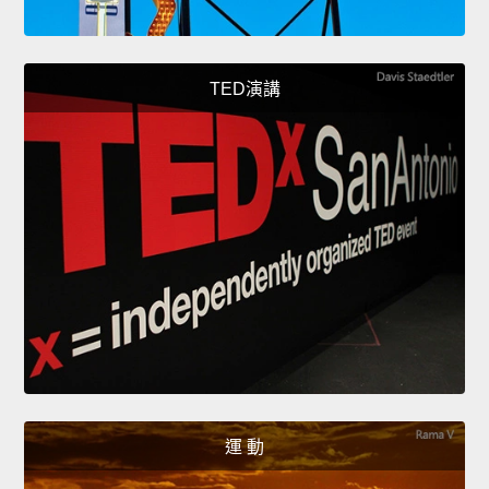
TED演講
運 動