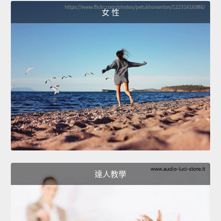
女 性
達人教學