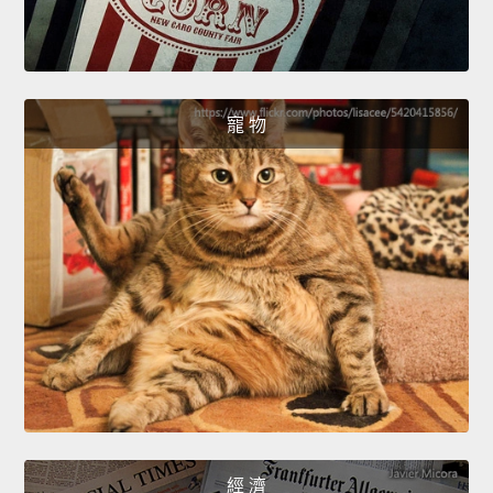
寵 物
經 濟