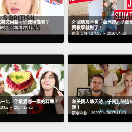
式英文用語，你聽得懂嗎？
外國朋友不會『亞洲蹲』？給
鬧教學就對了！
912 •
2018-05-14
觀看次數：27695 •
2018-04-26
比一比，你最愛哪一國的料理？
和美國人聊天時，千萬別碰這
題！
082 •
2017-12-25
觀看次數：39290 •
2017-11-13