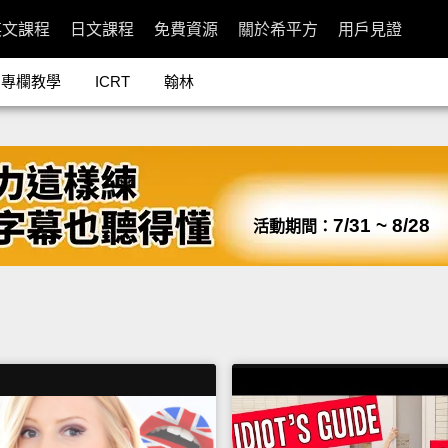
英文課程
日文課程
免費資源
關於希平方
用戶見證
專欄教學
ICRT
翰林
7/31 ~ 8/28
活動期間：