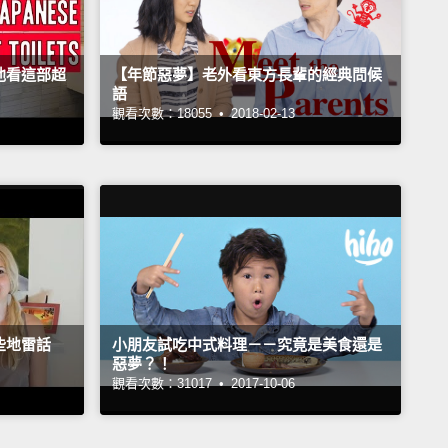
他看這部超
【年節惡夢】老外看東方長輩的經典問候
語
觀看次數：18055 •
2018-02-13
些地雷話
小朋友試吃中式料理－－究竟是美食還是
惡夢？！
觀看次數：31017 •
2017-10-06