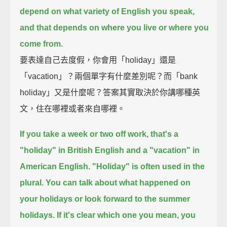
depend on what variety of English you speak,
and that depends on where you live or where you
come from.
要表達自己去度假，你會用「holiday」還是
「vacation」？兩個單字有什麼差別呢？而「bank
holiday」又是什麼呢？答案其實取決於你講哪種英
文，住在哪裡或者來自哪裡。
If you take a week or two off work,
that's a
"holiday" in British English and a "vacation" in
American English.
"Holiday" is often used in the
plural.
You can talk about what happened on
your holidays or look forward to the summer
holidays.
If it's clear which one you mean, you