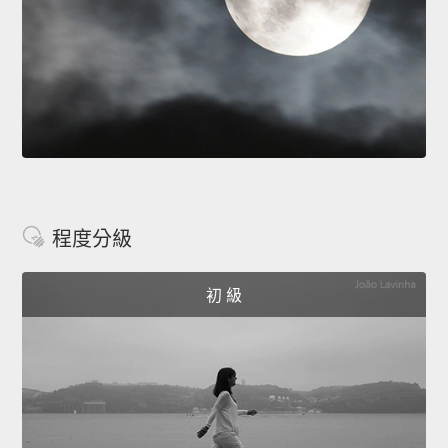
程度分級
初 級