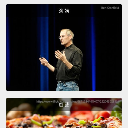
演 講
廚 藝