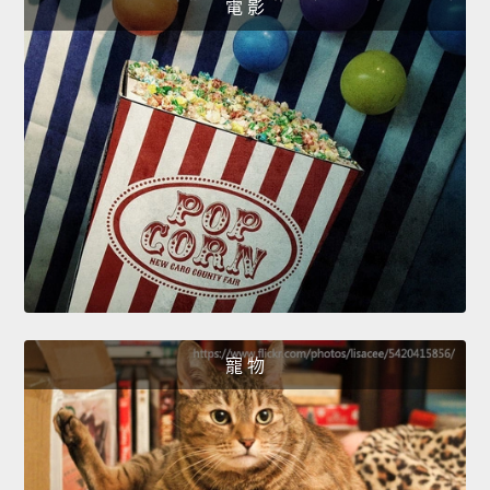
電 影
寵 物