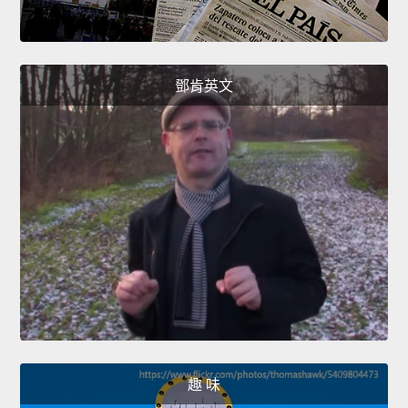
鄧肯英文
趣 味