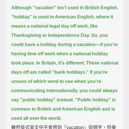
Although "vacation" isn't used in British English,
"holiday" is used in American English,
where it
means a national legal day off work, like
Thanksgiving or Independence Day.
So, you
could have a holiday during a vacation—
if you're
having time off work when a national holiday
took place.
In Britain, it's different.
These national
days off are called "bank holidays."
If you're
unsure of which word to use when you're
communicating internationally,
you could always
say "public holiday" instead.
"Public holiday" is
common to British and American English
and is
used all over the world.
雖然英式英文中不會用到「vacation」這個字，但美