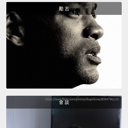
勵 志
會 談