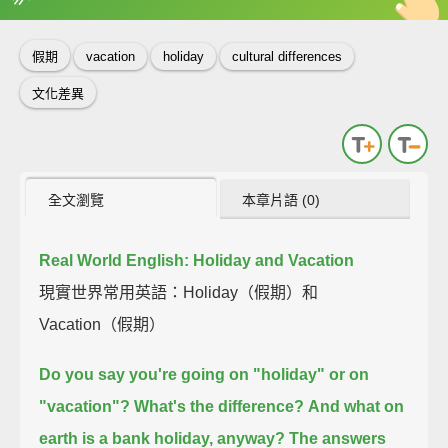
英
中
收錄佳句
功能升級
假期
vacation
holiday
cultural differences
文化差異
全文瀏覽
本章片語 (0)
Real World English: Holiday and Vacation
現實世界常用英語：Holiday（假期）和
Vacation（假期）
Do you say you're going on "holiday" or on
"vacation"?
What's the difference?
And what on
earth is a bank holiday, anyway?
The answers