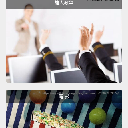
達人教學
電 影