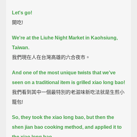
Let's go!
開吃!
We're at the Liuhe Night Market in Kaohsiung,
Taiwan.
我們現在人在台灣高雄的六合夜市。
And one of the most unique twists that we've
seen on a traditional item is
grilled xiao long bao!
我們看到其中一個最特別的老滋味新吃法就是生煎小
籠包!
So, they took the xiao long bao,
but then the
shen jian bao cooking method, and applied it to
the xiao long bao.