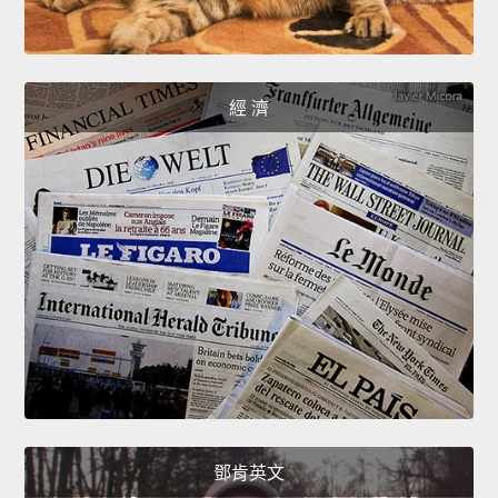
經 濟
鄧肯英文