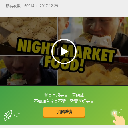
觀看次數：50914 •
2017-12-29
與其肖想英文一天練成
框選或點兩下字幕可以直接查字典喔！
不如加入攻其不背，紮實學好英文
了解詳情
英
中
收錄佳句
功能升級