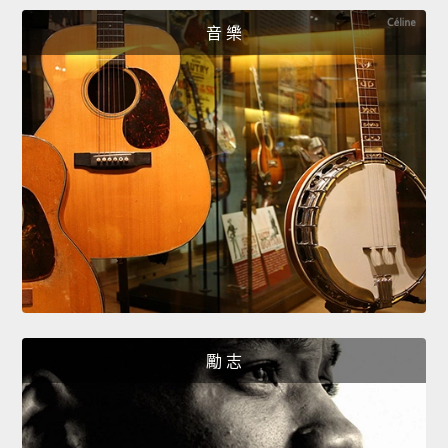
音 樂
勵 志