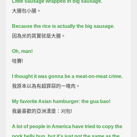
Little sausage wrapped in big sausage.
大腸包小腸。
Because the rice is actually the big sausage.
因為米的其實就是大腸。
Oh, man!
哇賽!
I thought it was gonna be a meat-on-meat crime.
我原本以為有超罪惡的一堆肉。
My favorite Asian hamburger: the gua bao!
我最喜歡的亞洲漢堡：刈包!
A lot of people in America have tried to copy the
pork belly bun,
but it's just not the same as the