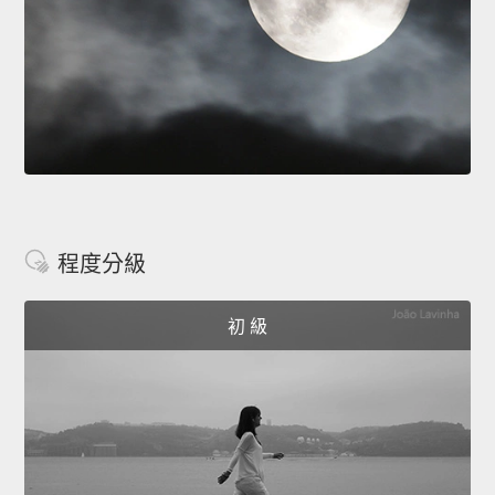
程度分級
初 級