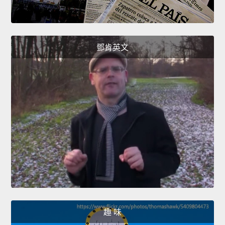
鄧肯英文
趣 味