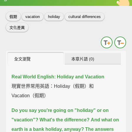
英
中
收錄佳句
功能升級
假期
vacation
holiday
cultural differences
文化差異
全文瀏覽
本章片語 (0)
Real World English: Holiday and Vacation
現實世界常用英語：Holiday（假期）和
Vacation（假期）
Do you say you're going on "holiday" or on
"vacation"?
What's the difference?
And what on
earth is a bank holiday, anyway?
The answers