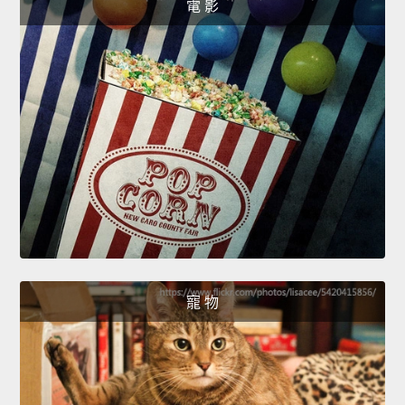
電 影
寵 物