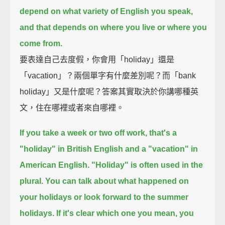
depend on what variety of English you speak,
and that depends on where you live or where you
come from.
要表達自己去度假，你會用「holiday」還是
「vacation」？兩個單字有什麼差別呢？而「bank
holiday」又是什麼呢？答案其實取決於你講哪種英
文，住在哪裡或者來自哪裡。
If you take a week or two off work,
that's a
"holiday" in British English and a "vacation" in
American English.
"Holiday" is often used in the
plural.
You can talk about what happened on
your holidays or look forward to the summer
holidays.
If it's clear which one you mean, you