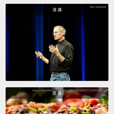
演 講
廚 藝