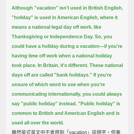
Although "vacation" isn't used in British English,
"holiday" is used in American English,
where it
means a national legal day off work, like
Thanksgiving or Independence Day.
So, you
could have a holiday during a vacation—
if you're
having time off work when a national holiday
took place.
In Britain, it's different.
These national
days off are called "bank holidays."
If you're
unsure of which word to use when you're
communicating internationally,
you could always
say "public holiday" instead.
"Public holiday" is
common to British and American English
and is
used all over the world.
雖然英式英文中不會用到「vacation」這個字，但美