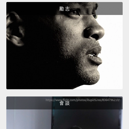
勵 志
會 談