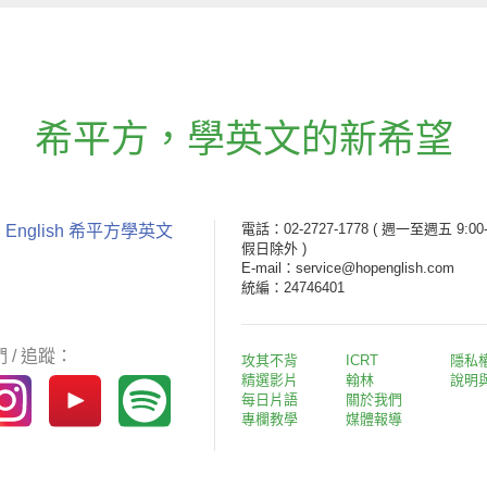
希平方
，
學英文的新希望
電話：02-2727-1778
( 週一至週五 9:00-
 English 希平方學英文
假日除外 )
E-mail：service@hopenglish.com
統編：24746401
 / 追蹤：
攻其不背
ICRT
隱私
精選影片
翰林
說明
每日片語
關於我們
專欄教學
媒體報導