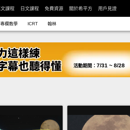
英文課程
日文課程
免費資源
關於希平方
用戶見證
專欄教學
ICRT
翰林
7/31 ~ 8/28
活動期間：