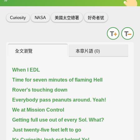
英
中
收錄佳句
功能升級
Curiosity
NASA
美國太空總署
好奇者號
全文瀏覽
本章片語 (0)
When I EDL
Time for seven minutes of flaming Hell
Rover's touching down
Everybody pass peanuts around. Yeah!
We at Mission Control
Getting full use out of every Sol. What?
Just twenty-five feet left to go
It's Curiosity, look out below! Yo!