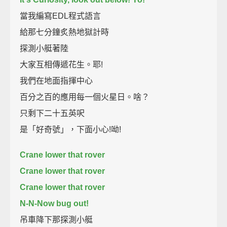
當我編寫EDL程式語言
給那七分鐘炙熱地獄計時
探測小艇著陸
大家互相傳遞花生。耶!
我們在地面指揮中心
百分之百的應用每一個火星日。啥？
只剩下二十五英呎
是「好奇號」，下面小心!呦!
Crane lower that rover
Crane lower that rover
Crane lower that rover
N-N-Now bug out!
吊車降下那探測小艇