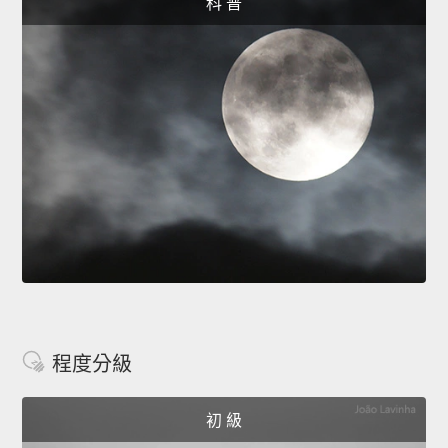
科 普
程度分級
初 級