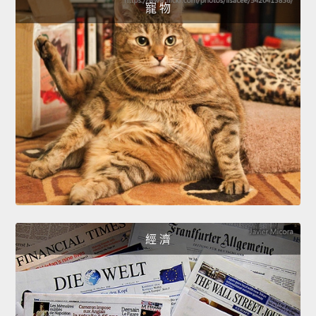
寵 物
經 濟