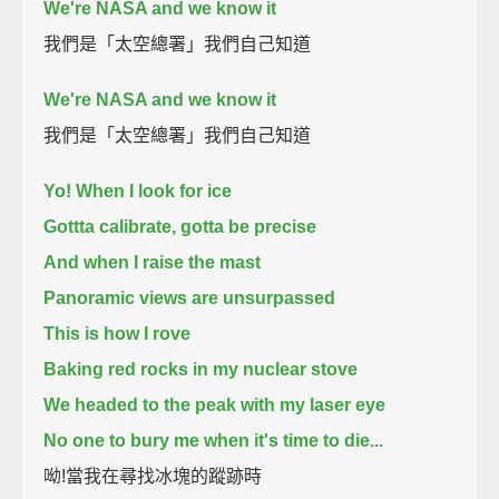
We're NASA and we know it
我們是「太空總署」我們自己知道
We're NASA and we know it
我們是「太空總署」我們自己知道
Yo! When I look for ice
Gottta calibrate, gotta be precise
And when I raise the mast
Panoramic views are unsurpassed
This is how I rove
Baking red rocks in my nuclear stove
We headed to the peak with my laser eye
No one to bury me when it's time to die...
呦!當我在尋找冰塊的蹤跡時