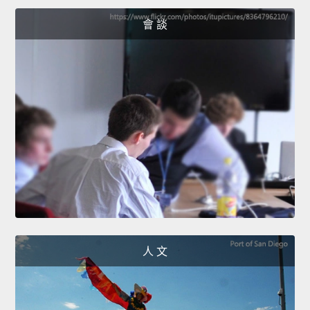
會 談
人 文