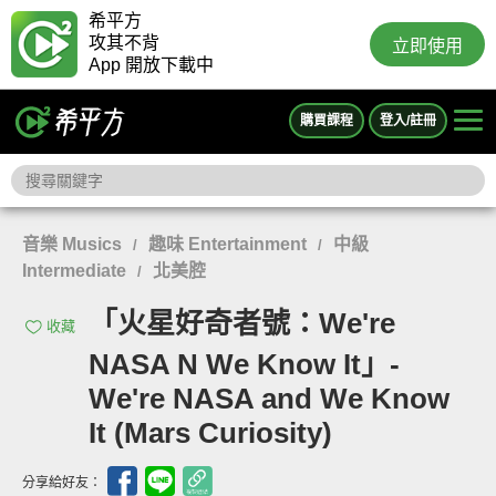
希平方
攻其不背
立即使用
App 開放下載中
購買課程
登入/註冊
音樂 Musics
趣味 Entertainment
中級
/
/
Intermediate
北美腔
/
「火星好奇者號：We're
收藏
NASA N We Know It」-
We're NASA and We Know
It (Mars Curiosity)
分享給好友：