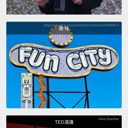
趣 味
TED演講