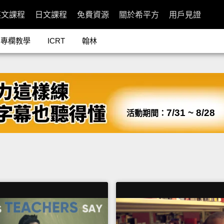
英文課程
日文課程
免費資源
關於希平方
用戶見證
專欄教學
ICRT
翰林
7/31 ~ 8/28
活動期間：