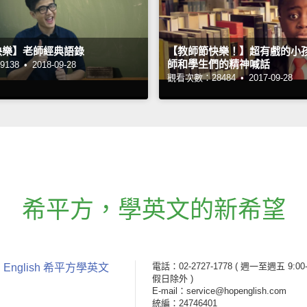
快樂】老師經典語錄
【教師節快樂！】超有戲的小
師和學生們的精神喊話
138 •
2018-09-28
觀看次數：28484 •
2017-09-28
希平方
，
學英文的新希望
電話：02-2727-1778
( 週一至週五 9:00-
 English 希平方學英文
假日除外 )
E-mail：service@hopenglish.com
統編：24746401