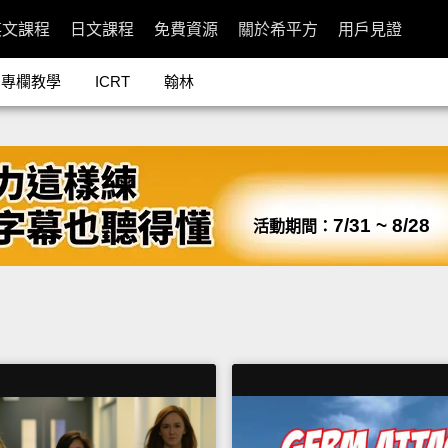
英文課程
日文課程
免費資源
關於希平方
用戶見證
專欄教學
ICRT
翰林
7/31 ~ 8/28
活動期間：