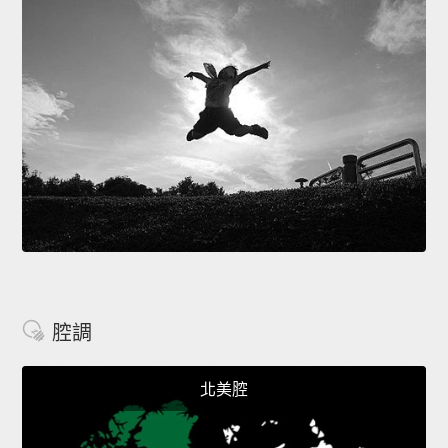
腔調
北美腔