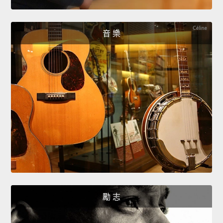
音 樂
勵 志