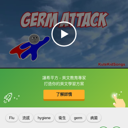
讓希平方 - 英文教育專家
框選或點兩下字幕可以直接查字典喔！
打造你的英文學習方案
了解詳情
英
中
收錄佳句
功能升級
Flu
流感
hygiene
衛生
germ
病菌