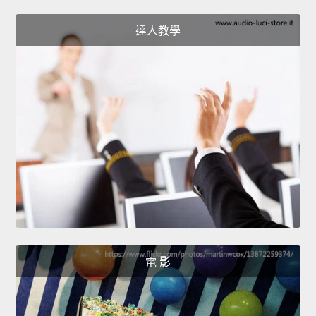
達人教學
電 影