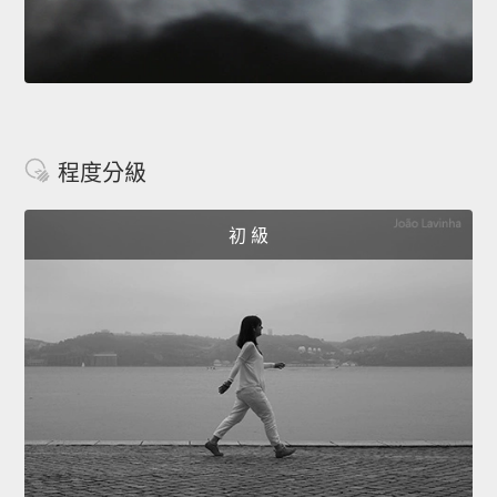
程度分級
初 級