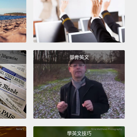
two of the same outfit.
套同樣的衣服。
 each one for two days and then throw it in the
套穿兩天後就把它丟去洗。
鄧肯英文
 said anything to me; no one's noticed anything.
I
o complaints.
I've also been switching up the
n, which gives me a little bit of a change.
I have
tely been able to focus on other things, especially in
rnings.
I'm getting a little tired of this outfit, but so
o good.
Jeanie has turned this into a challenge now.
ot just one week—we're gonna see who can go the
學英文技巧
t without changing their outfit.
Um...and I think I'll