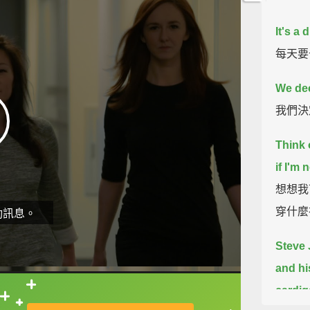
It's a
每天要
We dec
我們決
Think 
if I'm 
想想我
穿什麼
動訊息。
Steve 
and hi
cardig
直接查字典喔！