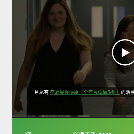
片尾有
盛夏最後優惠，全年最低價5折！
的活
框選或點兩下字幕可以