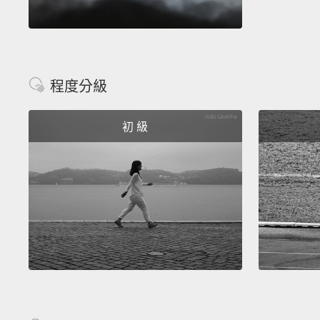
程度分級
初 級