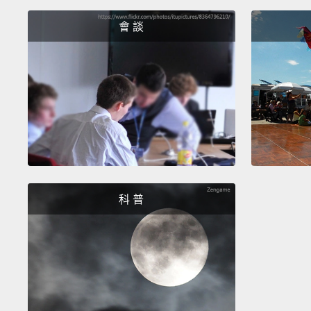
會 談
科 普