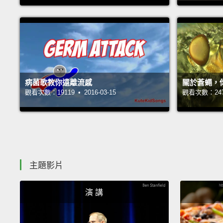
病菌歌教你遠離流感
關於蒼蠅，
觀看次數：19119 • 2016-03-15
觀看次數：24783
主題影片
演 講