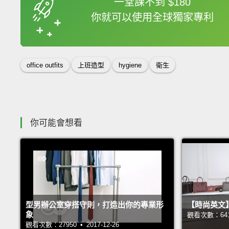
一堂課不到 $180
你就可以使用全球獨家專利
收錄佳句
office outfits
上班造型
hygiene
衛生
你可能會想看
型男辦公室穿搭守則，打造出你的專業形
【時尚英文
象
觀看次數：64173
觀看次數：27950 • 2017-12-26