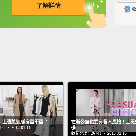
史提夫
了解詳情
的老媽
恤。
英
中
免費功能
功能升級
Yeah, 
對啊，
Yeah! 
對!一
Here's
這是接
I woul
can ge
】上班族這樣穿型不型？
在辦公室也要有個人風格！上班
機
 • 2017-01-11
我會形
觀看次數：26741 • 2016-01-15