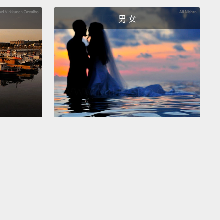
. 這開始讓人有點不舒服了。
男 女
deodorant, so B.O. hasn't been that big of an issue.
 is something I'm worried about.
香劑，所以體味不是那麼嚴重的問題。但那是件我滿擔
情。
n ask any of your Asian friends, but we don't really
that much in our armpits.
And we don't have to
eodorant.
問你任何一個亞洲朋友，不過我們的腋下不會留那麼多
們也就不需用體香劑。
friend likes my smell, so he hasn't been
ining about that.