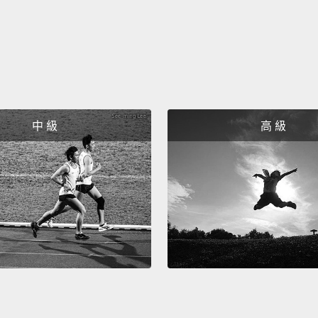
我男友
Men ca
really 
differ
男人可
中 級
高 級
對女人
I feel
what t
hair.
It
looked
didn't
我覺得
髮型。