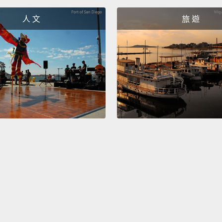
服..
人 文
旅 遊
I use 
But it
我用體
心的事
You ca
sweat 
wear d
你可以
汗。我
My boy
compla