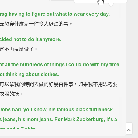
 drag having to figure out what to wear every day.
去想穿什麼是一件令人厭煩的事。
ided not to do it anymore.
定不再這麼做了。
of all the hundreds of things I could do with my time
not thinking about clothes.
可以拿我的時間去做的好幾百件事，如果我不用思考要
衣服的話。
Jobs had, you know, his famous black turtleneck
s jeans, his mom jeans.
For Mark Zuckerburg, it's a
an and a T-shirt.