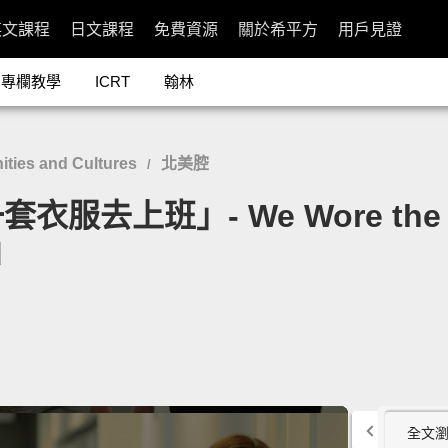
英文課程
日文課程
免費資源
關於希平方
用戶見證
專欄教學
ICRT
翰林
ies and Cultures
北美腔
/
班」- We Wore the Same
d
全文