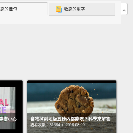
‧賈伯斯穿，你知道，他著名的黑色高領跟牛仔褲，他
收錄的佳句
收錄的單字
褲。馬克．祖克柏的話，就是一件開襟毛衣和一件 T
maybe that's the right idea.
或許那才是對的想法。
A work uniform.
套工作制服。
 what happened.
下來發生的事。
d describe my work uniform as "business lady who
t things done."
穿搭小心
食物掉到地板五秒內都能吃？科學來解答
觀看次數：31364 • 2016-08-29
容我的工作制服為「可以完成事情的上班女郎」。