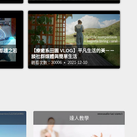
d call my style "PJ-businesslike-ish."
我的造型為「上班睡衣風」。
ery "ninjaesque-power" outfit.
常「忍者力量般」的穿著。
都趨之若
【療癒系田園 VLOG】平凡生活的美－－
談社群媒體與簡單生活
was a breeze...
觀看次數：30006 • 2021-12-10
常輕鬆...
ally digging the work uniform.
非常喜歡我的工作制服。
t a good part of my day just pulling down my skirt,
達人教學
 it doesn't ride up.
理裙子就花掉一天大半時間，希望它不要一直往上跑。