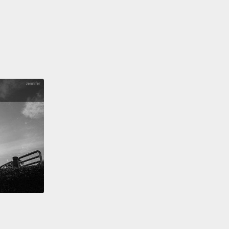
喜歡我的味道，所以他沒有抱怨這點。
n wear the same thing to work every day—no one
notices or cares.
But women have something
ent expected of them.
以每天穿一樣去上班－－沒有人真的注意到或在意。但
就有不同期待。
 like women are expected to spend more time on
hey're wearing and on their makeup and on their
's Day 5, and I am totally sick of this outfit.
I just
 at what I have, and it was stinky and gross.
And I
 wanna put it on.
女人好像被期待要花更多時間去想要穿什麼跟化妝還有
今天是第五天，我已經完全厭倦這身服裝。我剛剛看我