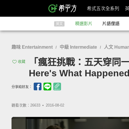
希式五次全系列
精選影片
片語俚語
英文
趣味 Entertainment
中級 Intermediate
人文 Humanit
/
/
「瘋狂挑戰：五天穿同一套衣服去上
收藏
Here's What Happene
分享給好友：
觀看次數：26633 •
2016-08-02