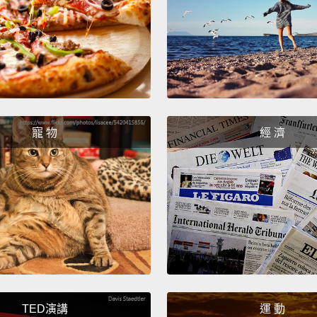
I have 
我有兩
I wear
wash.
我每一
寵 物
經 濟
No one
have n
cardiga
defini
the mo
far, s
It's n
TED演講
運 動
longes