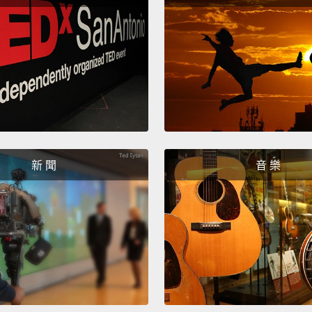
win.
沒有人
有換外
能專注
著，但
一個禮
我會贏
新 聞
音 樂
I think
我覺得
Becaus
fashio
day...
I
因為我