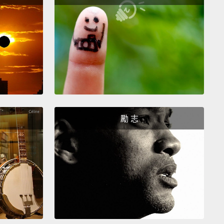
跟我說什麼；沒有人注意到任何不同。我沒有抱怨。我
面那件開襟毛衣，這樣給我一點點改變的感覺。我肯定
於其它事情，尤其是早上的時間。我有一點厭倦這套穿
目前都還好。珍妮已經把這變成一個挑戰了。這不只是
拜而已－－我們要看誰能撐最久不換衣服。嗯...我覺得
。
勵 志
, um, Justine is gonna lose.
，嗯，賈絲汀會輸。
e I haven't been doing this in the most hygienic
n,
I haven't been washing my shirt every single
t is getting a little bit uncomfortable.
不是以最衛生的方式在參加這個挑戰，我沒有每天洗衣