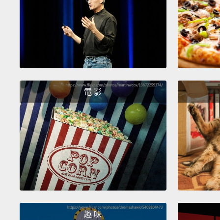
電 影
趣 味