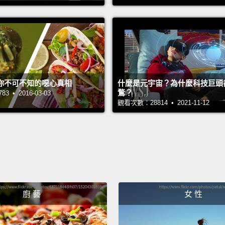
I woul
我會稱
It's v
那是非
你不可不知的噁心真相
什麼是元宇宙？為什麼科技巨頭
鶩？
 • 2016-03-03
Day 1 
觀看次數：28814 • 2021-11-12
第一天非
I'm re
我真的
I spen
廚 藝
女 性
hoping
我光整