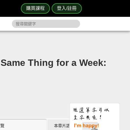
購買課程
登入/註冊
 Thing for a Week:
瀏覽
本章片語 (6)