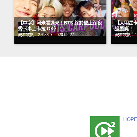
【中字】阿米看過來！BTS 終於登上深夜
【大明星卡
秀〈車上卡拉 OK〉！
過聖誕！
觀看次數：27988 •
2020-02-27
觀看次數：17
HOPE