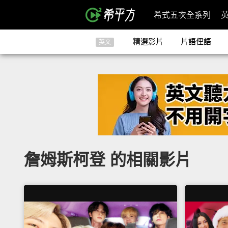
希式五次全系列
精選影片
片語俚語
英文
詹姆斯柯登 的相關影片