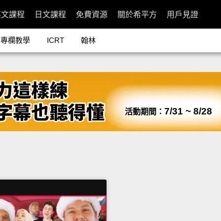
英文課程
日文課程
免費資源
關於希平方
用戶見證
專欄教學
ICRT
翰林
7/31 ~ 8/28
活動期間：