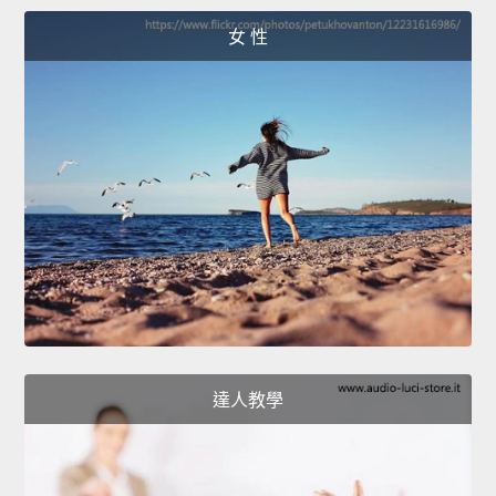
女 性
達人教學