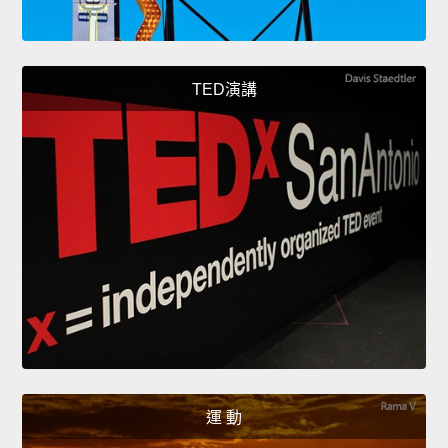
TED演講
運 動