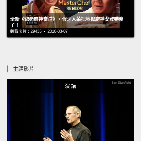
全新《爺奶廚神當道》，假牙入菜把地獄廚神戈登嚇傻
了！
觀看次數：29435 • 2018-03-07
主題影片
演 講