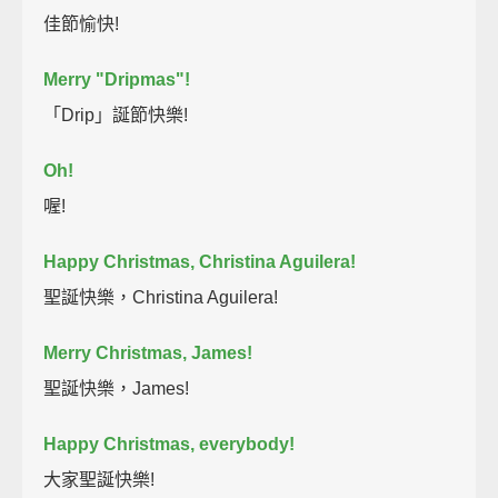
佳節愉快!
Merry "Dripmas"!
「Drip」誕節快樂!
Oh!
喔!
Happy Christmas, Christina Aguilera!
聖誕快樂，Christina Aguilera!
Merry Christmas, James!
聖誕快樂，James!
Happy Christmas, everybody!
大家聖誕快樂!