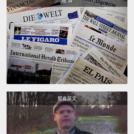
經 濟
鄧肯英文