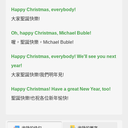
Happy Christmas, everybody!
大家聖誕快樂!
Oh, happy Christmas, Michael Buble!
喔，聖誕快樂，Michael Buble!
Happy Christmas, everybody! We'll see you next
year!
大家聖誕快樂!我們明年見!
Happy Christmas! Have a great New Year, too!
聖誕快樂!也祝各位新年愉快!