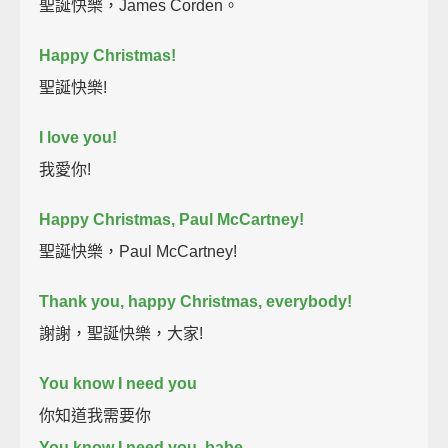
聖誕快樂，James Corden。
Happy Christmas!
聖誕快樂!
I love you!
我愛你!
Happy Christmas, Paul McCartney!
聖誕快樂，Paul McCartney!
Thank you, happy Christmas, everybody!
謝謝，聖誕快樂，大家!
You know I need you
你知道我需要你
You know I need you, babe