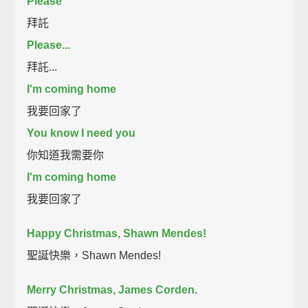
Please
拜託
Please...
拜託...
I'm coming home
我要回家了
You know I need you
你知道我需要你
I'm coming home
我要回家了
Happy Christmas, Shawn Mendes!
聖誕快樂，Shawn Mendes!
Merry Christmas, James Corden.