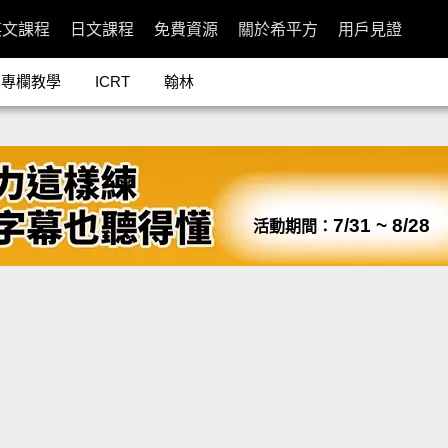
英文課程
日文課程
免費資源
關於希平方
用戶見證
專欄教學
ICRT
翰林
7/31 ~ 8/28
活動期間：