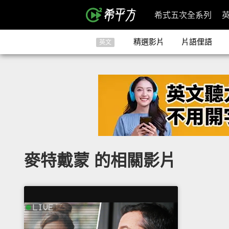
希式五次全系列
精選影片
片語俚語
英文
麥特戴蒙 的相關影片