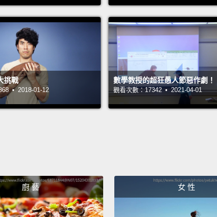
攜手合
和我一
杯－－
們設下
軋一角
大挑戰
數學教授的超狂愚人節惡作劇！
 • 2018-01-12
觀看次數：17342 • 2021-04-01
Go up.
往上。
Hey!
T
嘿!找
He's l
廚 藝
女 性
他看起