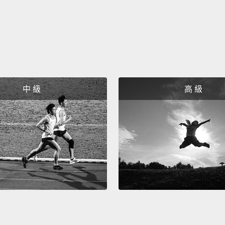
You're
gonna 
"Eleph
妳要對
說：「
中 級
高 級
Can y
你會游
No. Ar
不是。
Yeah, I
嗯，我