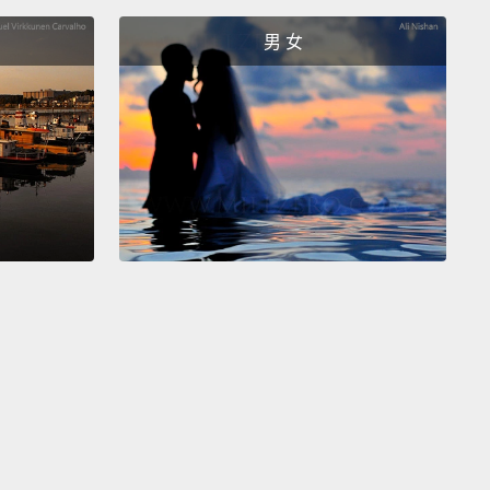
男 女
e doesn't know Stephen. We don't know him.
不認識史蒂芬。我們不認識他。
t a guy I hooked up with?
過的傢伙嗎？
ere is a bridge behind you.
There is a man on the
.
You gotta go to that man,
and you need to take a
e from him, right now.
Do it right now!
你身後有座橋。有個男人在橋上。你得去找那男人，然
從他那拿到一個包裹，現在。現在就去!
tter not be f**king illegal.
不要是什麼非法的事。