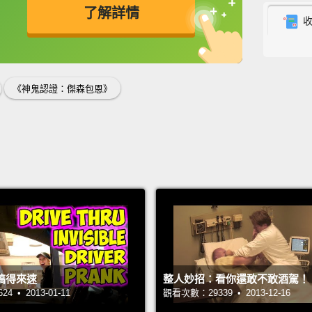
了解詳情
Haley,
海莉，
英
中
免費功能
功能升級
What th
《神鬼認證：傑森包恩》
搞什麼
Hey, g
Water.
chance
Bourn
afterp
you an 
give u
搞得來速
整人妙招：看你還敢不敢酒駕！
in a s
 • 2013-01-11
觀看次數：29339 • 2013-12-16
嘿大家!