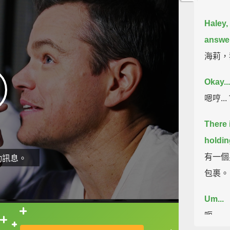
Haley,
answer
海莉，
Okay..
嗯哼...
There 
holdin
有一個
動訊息。
包裹。
Um...
呃...
直接查字典喔！