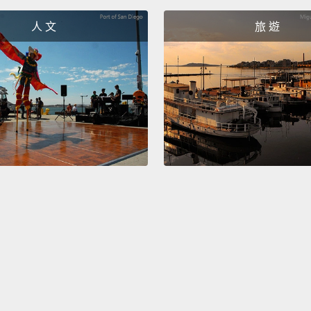
呃...
人 文
旅 遊
No, sh
不，她
Is tha
是我睡
Sir, th
bridge
packag
先生，
後你得
This be
這最好