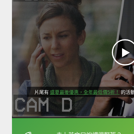
片尾有
盛夏最後優惠，全年最低價5折！
的活
框選或點兩下字幕可以