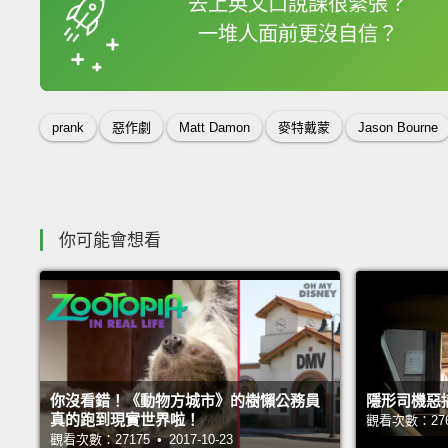
去上英文口說課很緊張？
一堆人面前更沒自信？
收錄佳句
prank
惡作劇
Matt Damon
麥特戴蒙
Jason Bourne
你可能會想看
你沒看錯！《動物方城市》的樹懶公務員
隱形司機惡
真的跑到現實世界啦！
觀看次數：27624
觀看次數：27175 • 2017-10-23