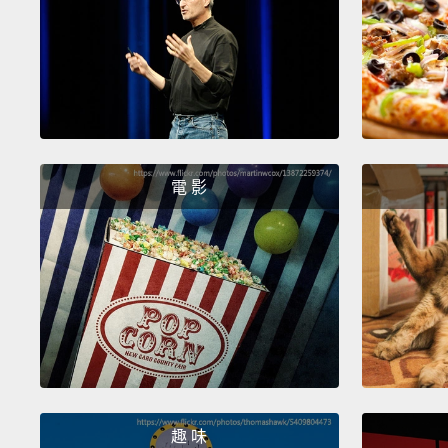
電 影
趣 味