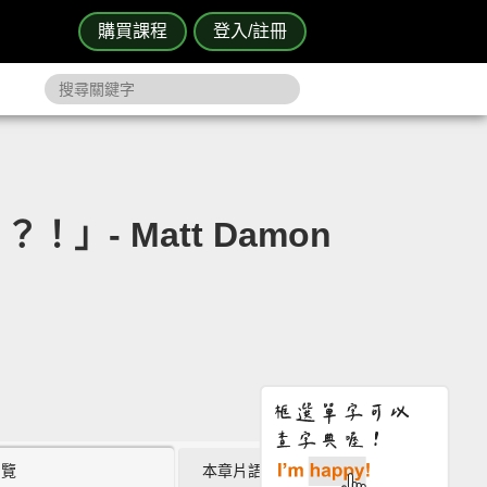
購買課程
登入/註冊
- Matt Damon
瀏覽
本章片語 (4)