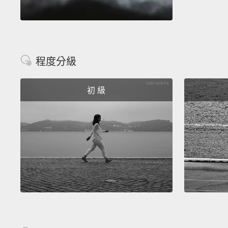
程度分級
初 級