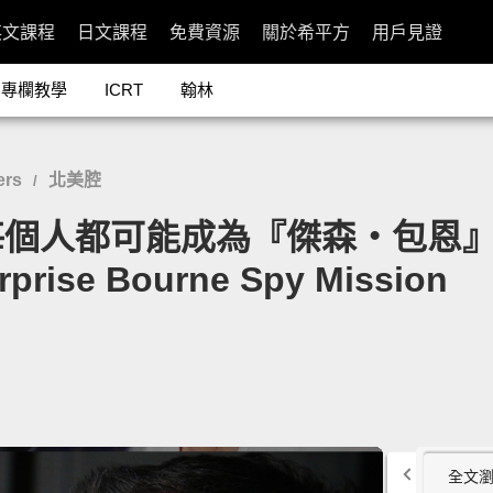
英文課程
日文課程
免費資源
關於希平方
用戶見證
專欄教學
ICRT
翰林
ers
北美腔
/
人都可能成為『傑森‧包恩』？！」
rprise Bourne Spy Mission
全文