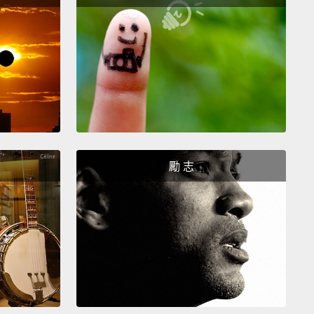
en?
？
en!
!
勵 志
st hanging out and somebody gave me this phone.
在晃晃然後就有人給我這支手機。
re blood anywhere near you?
有血嗎？