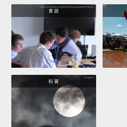
會 談
科 普