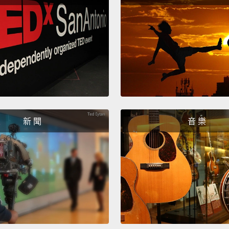
Steph
史蒂芬
Hello?
喂？
Steph
史蒂芬
新 聞
音 樂
I'm ju
我只是
Is the
你附近
Um...