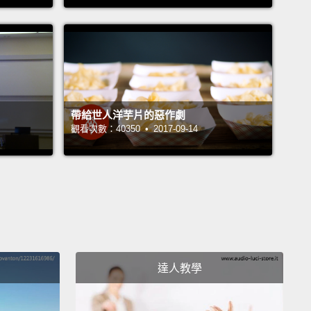
作，提供你們在《神鬼認證：傑森包恩》全球首映會上
起聚聚的機會。我們將一起看新電影、在會後派對喝幾
你和我會是一個團隊。所以，為了要讓你有點概念，我
模擬情境，讓完全狀況外的人有機會體驗在間諜電影裡
。他們要做的就只有相信我。
帶給世人洋芋片的惡作劇
觀看次數：40350 • 2017-09-14
Up...
Look at those ladies.
往上... 看看那些小姐們。
he call is for you. Answer it.
妳的。接起來。
ike, "What?"
達人教學
來就像「什麼鬼？」