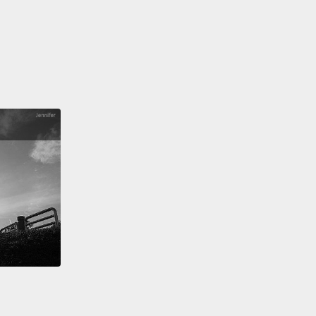
 gonna say one simple sentence to him and he's
give you the package.
You're gonna say,
ants can swim."
他說一個很簡單的句子，然後他就會把包裹給妳。妳要
大象會游泳。」
ou swim?
泳嗎？
e you listening?
妳有在聽嗎？
'm listening.
在聽。