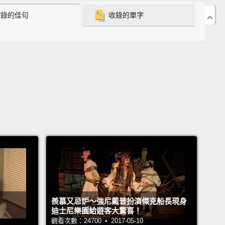
 we need to do this right now.
收錄的佳句
收錄的單字
我們現在就得做這件事。
e f**k is this?
啊？
uys! Matt Damon here.
To raise money for
org, I've teamed up with Omaze
to offer you the
 to hang with me at the world premiere of Jason
e.
We'll see the new movie, have drinks at the
arty—
you and me are gonna be a team.
So, to give
idea of what that's like,
we set up a simulation to
nsuspecting people the chance to feel like they're
羨慕又忌妒～強尼戴普扮演傑克船長現身
py movie.
All they have to do is trust me.
迪士尼樂園給遊客大驚喜！
觀看次數：24700 • 2017-05-10
我是麥特戴蒙。為了要替 Water.org 募資，我和 Omaze