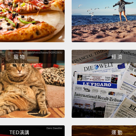
The cal
找你的
Hello?
喂？
What I
寵 物
經 濟
我要你
Oh.
噢。
Hello?
喂？
Stephe
史蒂芬..
TED演講
運 動