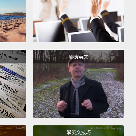
l is for you.
電話。
 need you to do is of vital importance to both of us.
鄧肯英文
做的事對我們兩個來說極為重要。
n...
.
學英文技巧