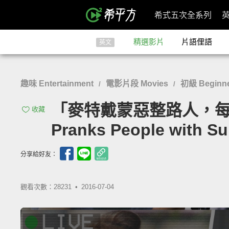
希式五次全系列
精選影片
片語俚語
英文
趣味 Entertainment
電影片段 Movies
初級 Beginn
/
/
「麥特戴蒙惡整路人，每個
收藏
Pranks People with Su
分享給好友：
觀看次數：28231 •
2016-07-04