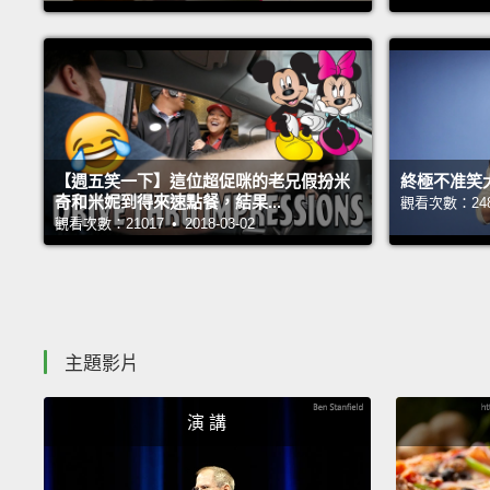
【週五笑一下】這位超促咪的老兄假扮米
終極不准笑
奇和米妮到得來速點餐，結果...
觀看次數：24868
觀看次數：21017 • 2018-03-02
主題影片
演 講