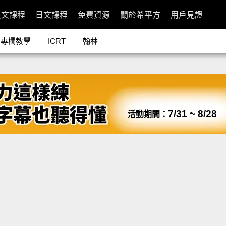
英文課程
日文課程
免費資源
關於希平方
用戶見證
專欄教學
ICRT
翰林
7/31 ~ 8/28
活動期間：