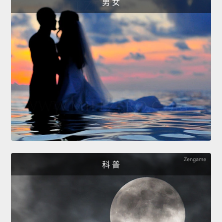
男 女
科 普