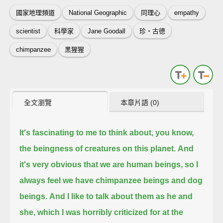
國家地理頻道
National Geographic
同理心
empathy
scientist
科學家
Jane Goodall
珍‧古德
chimpanzee
黑猩猩
全文瀏覽
本章片語 (0)
It's fascinating to me to think about, you know,
the beingness of creatures on this planet.
And
it's very obvious that we are human beings, so I
always feel we have chimpanzee beings and dog
beings.
And I like to talk about them as he and
she, which I was horribly criticized for at the