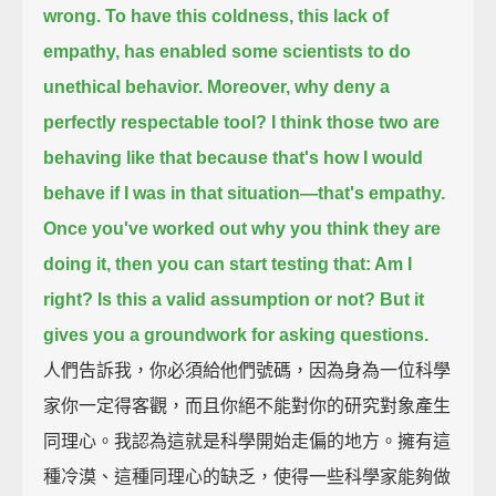
wrong. To have this coldness, this lack of
empathy, has enabled some scientists to do
unethical behavior.
Moreover, why deny a
perfectly respectable tool?
I think those two are
behaving like that because that's how I would
behave if I was in that situation—that's empathy.
Once you've worked out why you think they are
doing it, then you can start testing that: Am I
right? Is this a valid assumption or not?
But it
gives you a groundwork for asking questions.
人們告訴我，你必須給他們號碼，因為身為一位科學
家你一定得客觀，而且你絕不能對你的研究對象產生
同理心。我認為這就是科學開始走偏的地方。擁有這
種冷漠、這種同理心的缺乏，使得一些科學家能夠做