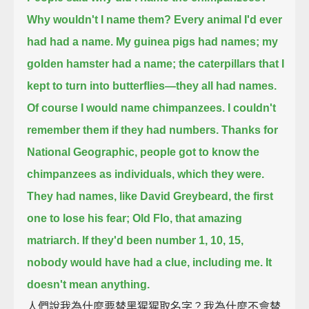
Why wouldn't I name them?
Every animal I'd ever
had had a name.
My guinea pigs had names; my
golden hamster had a name; the caterpillars that I
kept to turn into butterflies—they all had names.
Of course I would name chimpanzees.
I couldn't
remember them if they had numbers. Thanks for
National Geographic, people got to know the
chimpanzees as individuals, which they were.
They had names, like David Greybeard, the first
one to lose his fear; Old Flo, that amazing
matriarch.
If they'd been number 1, 10, 15,
nobody would have had a clue, including me. It
doesn't mean anything.
人們說我為什麼要替黑猩猩取名字？我為什麼不會替