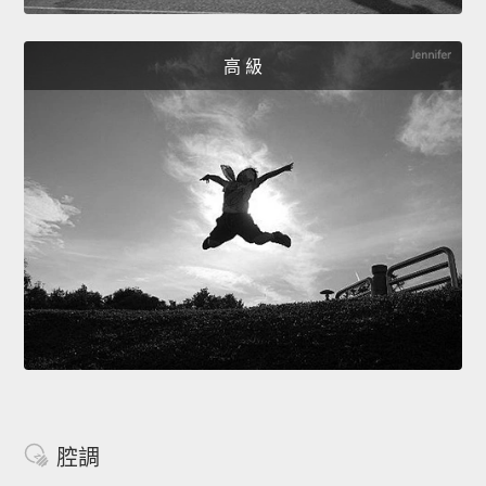
高 級
腔調