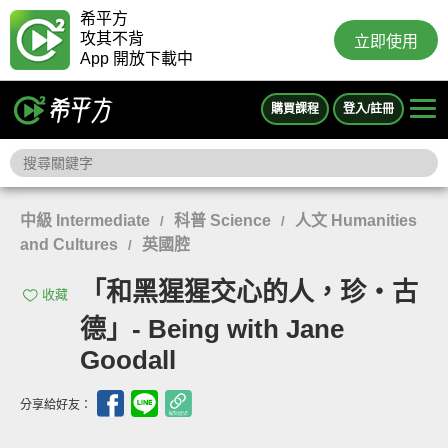
希平方
攻其不背
立即使用
App 開放下載中
購買課程
登入/註冊
中級 Intermediate
科普 Science
人文 Humanities
/
/
and Cultures
英國腔
/
「和黑猩猩交心的人，珍‧古
收藏
德」- Being with Jane
Goodall
分享給好友：