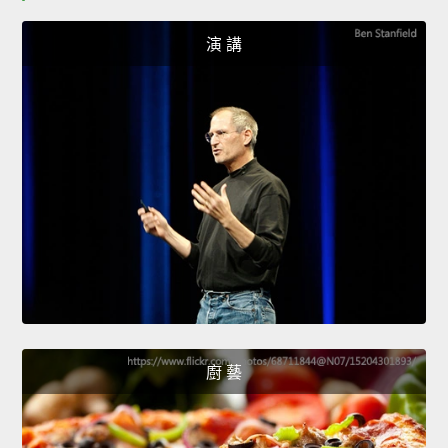
演 講
廚 藝