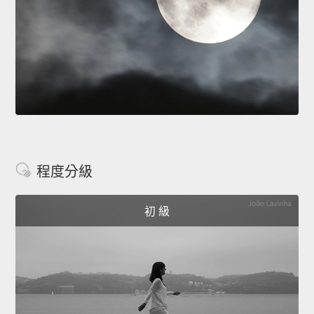
程度分級
初 級