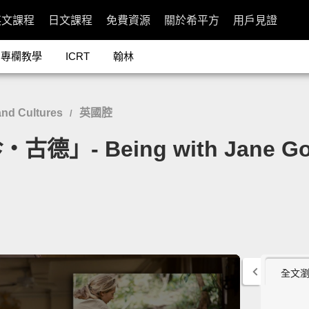
英文課程
日文課程
免費資源
關於希平方
用戶見證
專欄教學
ICRT
翰林
nd Cultures
英國腔
/
- Being with Jane Goo
全文