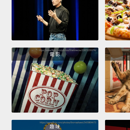
電 影
趣 味