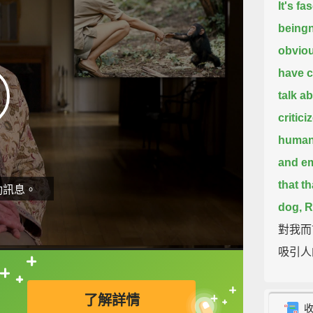
It's f
beingn
obviou
have c
talk a
critici
humans
and em
that t
動訊息。
dog, R
對我而
吸引人
猩們以
直接查字典喔！
來討論
了解詳情