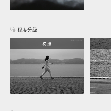
程度分級
初 級