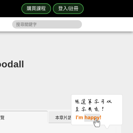
購買課程
登入/註冊
dall
瀏覽
本章片語 (0)