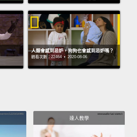
ing me. It doesn't mean anything.
我為什麼要替黑猩猩取名字？我為什麼不會替他們取名
曾養過的每隻動物都有名字。我的天竺鼠有名字；我的
有名字；我養來變成蝴蝶的毛毛蟲們－－他們都有名
當然會替黑猩猩取名字啊。如果他們只有號碼，我就無
人類會感到忌妒，狗狗也會感到忌妒嗎？
觀看次數：22464 • 2020-08-06
他們。感謝國家地理頻道，人們得以將黑猩猩當成獨一
個體來認識，而他們的確是。他們有名字，像是灰鬍子
他是第一隻放下恐懼的黑猩猩；老芙洛，那了不起的女
如果他們只是編號 1、10、15，沒人會知道在說誰，包
內。編號不具任何意義。
was told that you have to give them numbers
達人教學
e you've got to be objective as a scientist, and you
t empathize with your subject.
And I feel this is