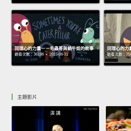
同理心的力量－－毛蟲哥與蝸牛姐的故事
同理心的力
觀看次數：36198 • 2015-08-31
觀看次數：75673
主題影片
演 講