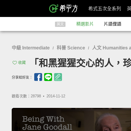
希式五次全系列
精選影片
片語俚語
英文
中級 Intermediate
科普 Science
人文 Humanities a
/
/
「和黑猩猩交心的人，珍‧古德」
收藏
分享給好友：
觀看次數：28798 •
2014-11-12