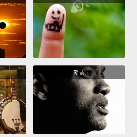
我在那種情況下，那也是我會表現的方式－－那就是同
一旦你想出為什麼你覺得他們這樣做，然後你就可以開
：我是對的嗎？這是否是個有依據的推論？但同理心給
個提出疑問的根基。
k empathy is really important. And I think only when
ever brain and our human heart work together in
y can we achieve our full potential.
勵 志
同理心是非常重要的。而且我想只有在我們聰明的腦袋
人心和諧地共同運作時，我們才能發揮我們最大的潛
himpanzee beings 和 dog beings 是珍‧古德女士在這
的詞，改自 human being（人類）一字，因為珍古德認
猩和狗兒和人類一樣都是地球上的生命，並沒有地位高