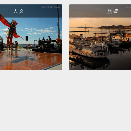
低之別
人 文
旅 遊