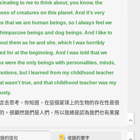
ascinating to me to think about, you know, the
ess of creatures on this planet.
And it's very
s that we are human beings, so I always feel we
himpanzee beings and dog beings.
And I like to
bout them as he and she, which I was horribly
zed for at the beginning.
And I was told that we
 were the only beings with personalities, minds,
otions,
but I learned from my childhood teacher
hat wasn't true, and that childhood teacher was my
usty.
言去思考，你知道，在這個星球上的生物的存在性是很
的。很顯然我們是人們，所以我總是認為我們也有黑猩
及狗兒們(註一)。而我喜歡將他們當作「他」和「她」
，為此我在一開始受到嚴苛的批判。有人告訴我，我們
收錄的佳句
收錄的單字