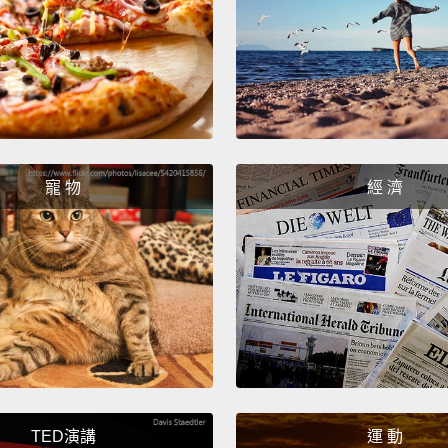
where 
this l
unethi
respec
becaus
situat
寵 物
經 濟
you thi
Am I r
you a 
人們告
得客觀
就是科
乏，使
絕一個
TED演講
運 動