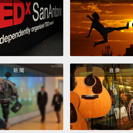
為如果
理心。
始測試
了你一
I thin
our cl
harmon
新 聞
音 樂
我認為
和我們
能。
註一：c
裡自創
為黑猩