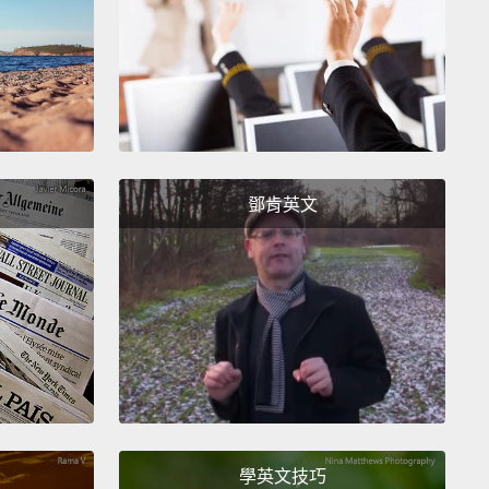
science has gone wrong. To have this coldness,
ack of empathy, has enabled some scientists to do
cal behavior.
Moreover, why deny a perfectly
table tool?
I think those two are behaving like that
e that's how I would behave if I was in that
ion—that's empathy.
Once you've worked out why
鄧肯英文
nk they are doing it, then you can start testing that:
ight? Is this a valid assumption or not?
But it gives
groundwork for asking questions.
訴我，你必須給他們號碼，因為身為一位科學家你一定
，而且你絕不能對你的研究對象產生同理心。我認為這
學開始走偏的地方。擁有這種冷漠、這種同理心的缺
得一些科學家能夠做出不道德的行為。此外，為何要拒
十分可敬的工具呢？我想那兩隻猩猩正像那樣表現，因
學英文技巧