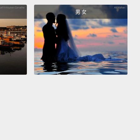
。
男 女