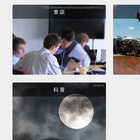
會 談
科 普