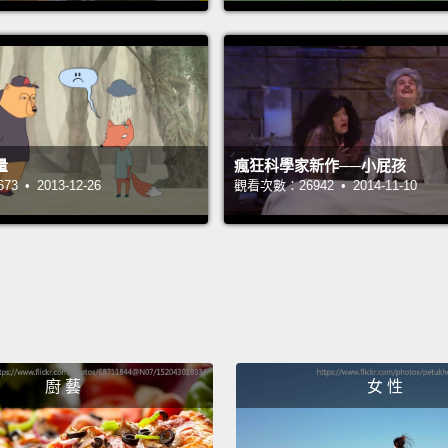
includ
人們說
呢？我
黃金鼠
字。我
量
瘋狂科學家新作──小屁孩
 • 2013-12-26
觀看次數：26942 • 2014-11-10
法記住
無二的
大衛，
家長。
括我在
And I 
廚 藝
女 性
becaus
mustn'