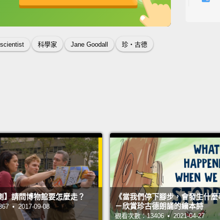
人類是
英
中
免費功能
功能升級
年導師
Rusty
scientist
科學家
Jane Goodall
珍‧古德
People
wouldn
name.
had a n
butter
chimp
number
know t
They h
劇】請問博物館要怎麼走？
《當我們停下腳步，會發生什麼
lose h
－欣賞珍古德朗誦的繪本詩
 • 2017-09-08
觀看次數：13406 • 2021-04-27
been n