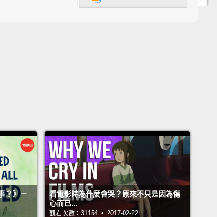
唯一擁有個性、思想、以及情感的生物，但我從我的童
那學到那不是正確的，而那童年導師是我的狗，
。
 said why did I name the chimpanzees? Why
't I name them?
Every animal I'd ever had had a
My guinea pigs had names; my golden hamster
ame; the caterpillars that I kept to turn into
flies—they all had names.
Of course I would name
anzees.
I couldn't remember them if they had
s. Thanks for National Geographic, people got to
he chimpanzees as individuals, which they were.
ad names, like David Greybeard, the first one to
事？》－
看電影時為什麼會哭？原來不只是因為傷
is fear; Old Flo, that amazing matriarch.
If they'd
心而已...
觀看次數：31154 • 2017-02-22
umber 1, 10, 15, nobody would have had a clue,