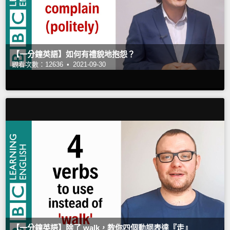
【一分鐘英語】如何有禮貌地抱怨？
觀看次數：12636 •
2021-09-30
【一分鐘英語】除了 walk，教你四個動詞表達『走』