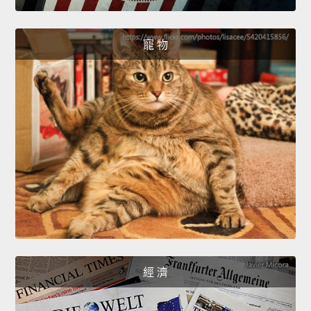
寵 物
經 濟