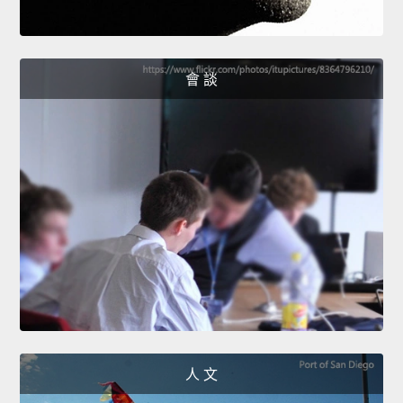
會 談
人 文