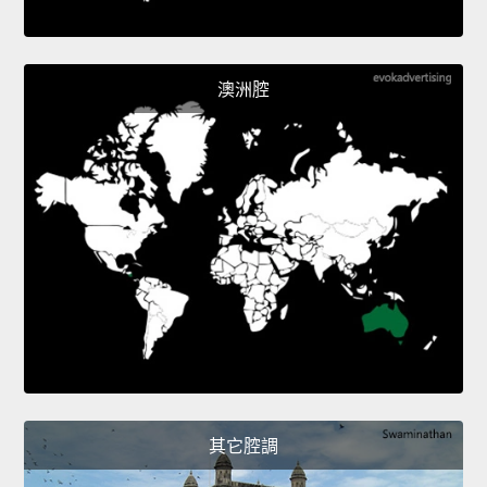
澳洲腔
其它腔調