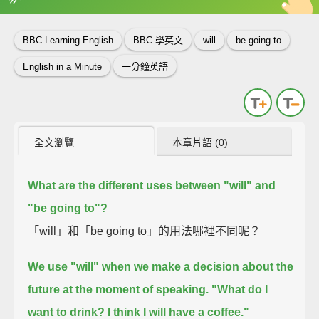
英
中
收錄佳句
功能升級
BBC Learning English
BBC 學英文
will
be going to
English in a Minute
一分鐘英語
全文瀏覽
本章片語 (0)
What are the different uses between "will" and
"be going to"?
「will」和「be going to」的用法哪裡不同呢？
We use "will" when we make a decision about the
future at the moment of speaking.
"What do I
want to drink? I think I will have a coffee."