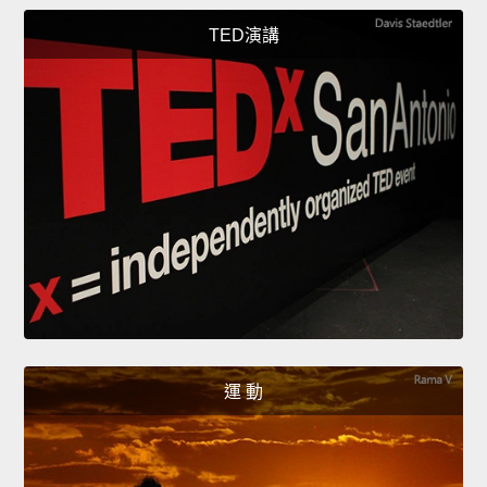
TED演講
運 動