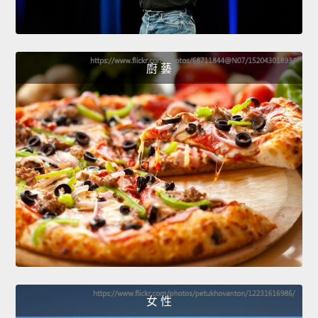
廚 藝
女 性