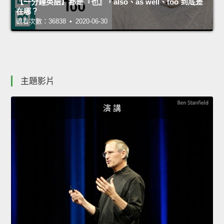
【一分鐘英語】都是『也』，also、as well、too 到底差
在哪？
觀看次數：36838 • 2020-06-30
主題影片
演 講