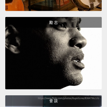
勵 志
會 談