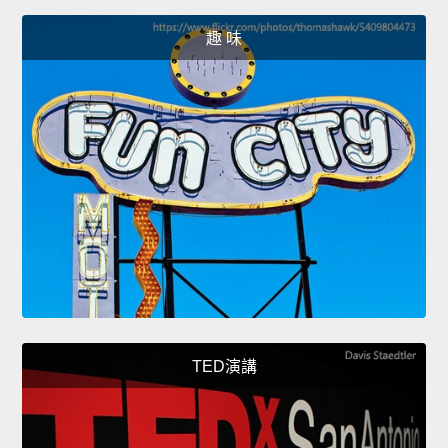
趣 味
TED演講