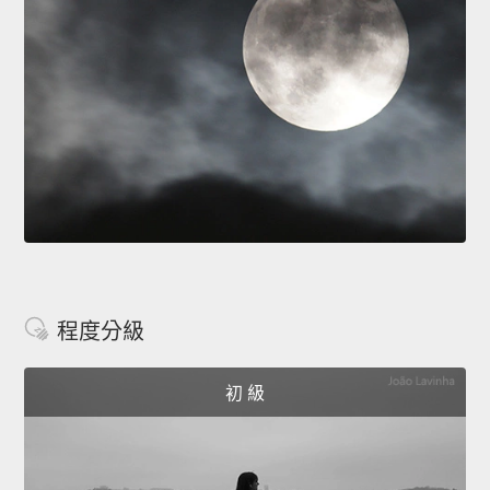
程度分級
初 級