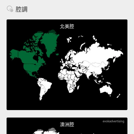
腔調
北美腔
澳洲腔