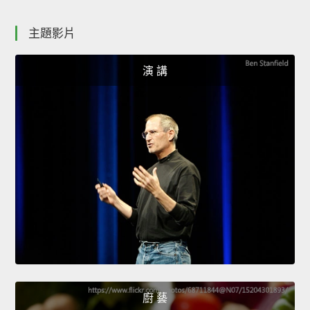
主題影片
演 講
廚 藝