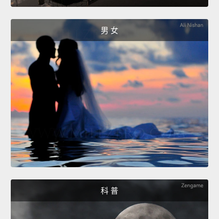
男 女
科 普