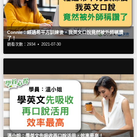
Connie：經過希平方訓練後，我英文口說竟然被外師稱讚
了！
觀看次數：2934 •
2021-07-30
溫小姐：學英文先吸收再口說活用，效率最高！