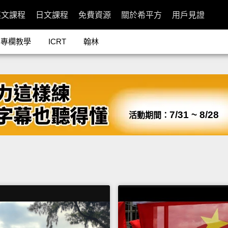
英文課程
日文課程
免費資源
關於希平方
用戶見證
專欄教學
ICRT
翰林
7/31 ~ 8/28
活動期間：