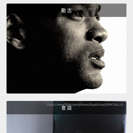
勵 志
會 談