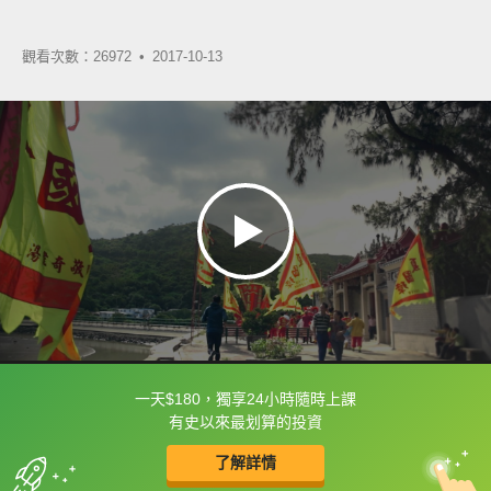
觀看次數：26972 •
2017-10-13
一天$180，獨享24小時隨時上課
框選或點兩下字幕可以直接查字典喔！
有史以來最划算的投資
了解詳情