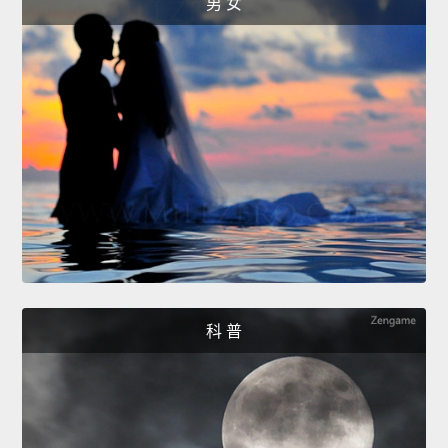
男 女
科 普