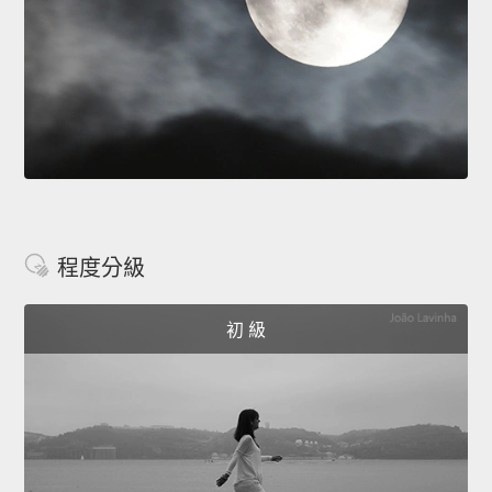
程度分級
初 級