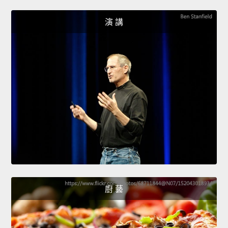
演 講
廚 藝