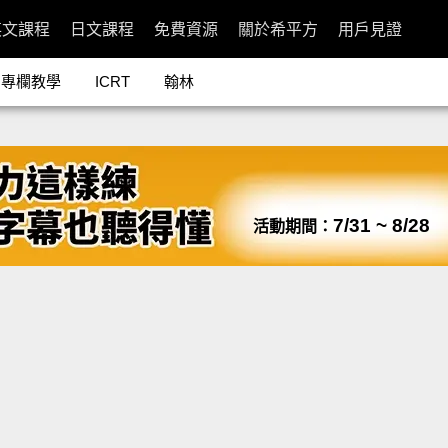
英文課程
日文課程
免費資源
關於希平方
用戶見證
專欄教學
ICRT
翰林
7/31 ~ 8/28
活動期間：