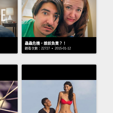
蟲蟲危機，誰該負責？！
觀看次數：22727 • 2015-01-12