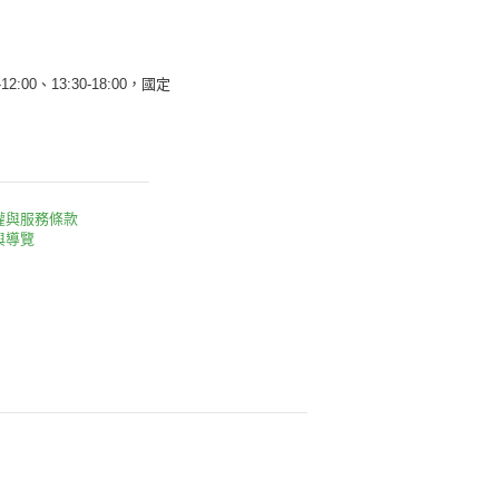
12:00、13:30-18:00，國定
權與服務條款
與導覽