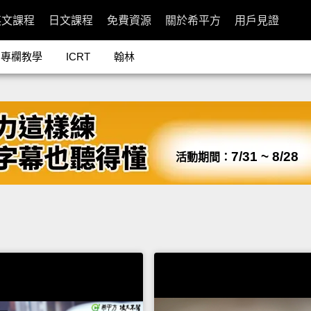
英文課程
日文課程
免費資源
關於希平方
用戶見證
專欄教學
ICRT
翰林
7/31 ~ 8/28
活動期間：