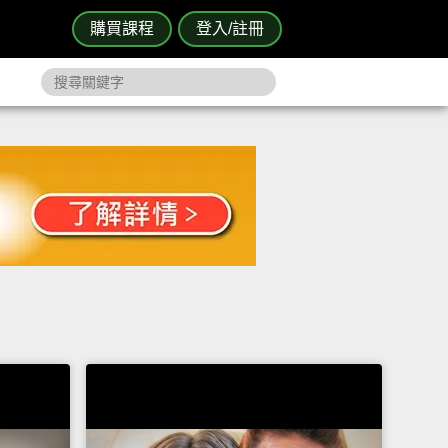
購買課程
登入/註冊