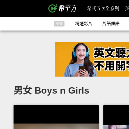
希式五次全系列
精選影片
片語俚語
英文
男女 Boys n Girls