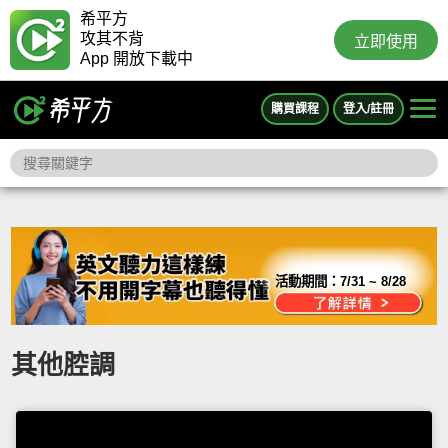
希平方
攻其不背
立即使用
App 開放下載中
購買課程
登入/註冊
活動期間：
7/31 ~ 8/28
其他腔調