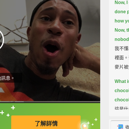
Now, I
done pu
how you
Now, t
nobody
我不懂
裡面。
麥片被
動訊息。
What i
chocol
chocol
這是什
直接查字典喔！
妳就去
了解詳情