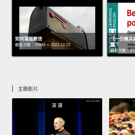
如何寫道歉信
【一分鐘英
議？
觀看次數：33949 • 2021-12-23
觀看次數：37272
主題影片
演 講