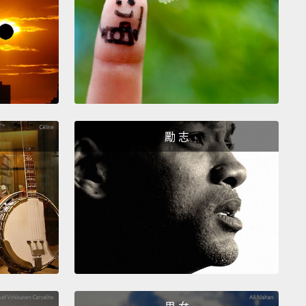
在碗裡配牛奶，牛奶最後加，好嗎？先放麥片啦。
勵 志