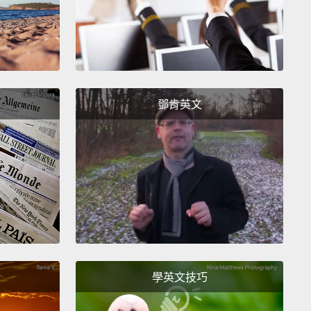
 on the top.
And then you gonna cut it.
I feel sorry
ur dentist, baby, because they gonna get some
me working on your mouth.
Oh! You done cut it; you
eat that?
Girl, you crazy. Boo-Boo the fool.
p'n Crunch!喔不，小姐!上面還加上肉桂脆吐司麥片。一
鄧肯英文
去。我覺得妳的牙醫很可憐，寶貝，因為他們要加班處
爛牙了。喔!切下去了；妳真的要吃啊？妹妹妳瘋了吧。
耶。
 your cereal?
Honey, I don't know.
But I'll tell you
you won't find it up in somebody's cake.
The only
want my cereal is in a bowl with some milk, and the
ome last, okay?
You put the cereal first.
學英文技巧
片是哪種？親愛的，我不知道。但我跟妳講，妳絕對不
有人蛋糕裡面加麥片的啦。我吃麥片唯一一種方式就是