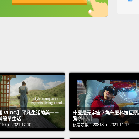
With a
英
中
免費功能
功能升級
That a
there!
look li
裡面還
到做出
起來跟
Butter
diabet
Girl, 
be the
 VLOG】平凡生活的美－－
什麼是元宇宙？為什麼科技巨頭
奶油霜
與簡單生活
鶩？
 • 2021-12-10
觀看次數：28818 • 2021-11-12
片？做出
「Cap