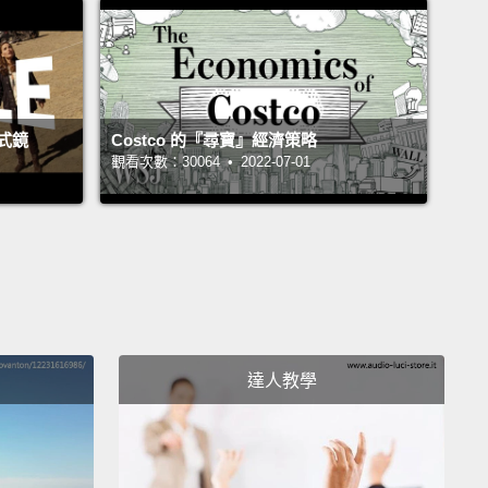
u're making a waffle cake!
Lies you tell.
I can tell
at, I don't want none of this, honey.
This gonna
式鏡
Costco 的『尋寶』經濟策略
e cavities galore, Jesus.
White chocolate on top!
觀看次數：30064 • 2022-07-01
ok at it dripping down,
with the black spectacles.
, child, because that's what your mouth gonna
ke when you've got all them fillings.
在做鬆餅蛋糕!騙肖欸。我跟妳說，我一口都不想吃，親
這吃了會讓我滿口蛀牙吧，天哪。上面還加白巧克力!
看看它滴下來的樣子，上面還有壯觀的黑色點點。嗯哼，
達人教學
妳把這些餡料吃光光後牙齒就會長這樣。
p'n Crunch!
Oh, no, ma'am! Cinnamon Toast