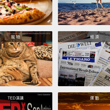
Crunch
for yo
overti
gonna 
喔!Ca
寵 物
經 濟
刀切下
理妳的
妳阿呆
What's
this, 
way I 
milk c
TED演講
運 動
你的麥
會看到