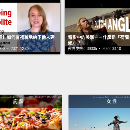
吧。
Oh! Yo
you wh
語】如何有禮貌地給予他人建
電影中的美學－－什麼是『荷蘭
give m
頭』？
 • 2021-12-03
觀看次數：39005 • 2022-03-10
Oh! Lo
Mm-hmm
look li
喔!妳
愛的。
喔!你
廚 藝
女 性
孩子，
Oh! Ca