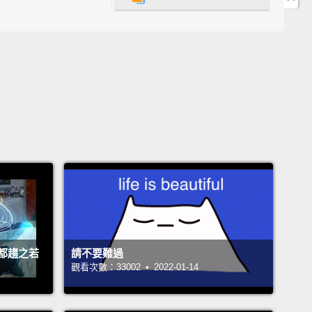
n egg in it?
Mm-mm, girl, lies you tell.
Wait a minute!
in't even the same color as what just came out from
Oh, y'all out here bamboozling people, girl.
That
ke plastic.
要加一顆蛋？不不，小姐，賣騙啊。等一下!這跟剛剛看
來的顏色完全不一樣啊!喔，妳在那邊騙人喔，小姐。看
塑膠一樣。
cream.
What y'all try to do? Give somebody
es?
More cereal?
With a "Captain Crunchy waffle."
ain't no such thing as "Captain Crunchy."
That must
 Dollar Tree version.
都趨之若
請不要難過
。妳要做什麼啦？要讓大家得糖尿病嗎？還要加更多麥
觀看次數：33002 • 2022-01-14
一個「Captain Crunchy 鬆餅」。小姐，沒有
tain Crunchy」這種東西啦。這妳在淘寶買的盜版貨