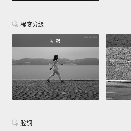
程度分級
初 級
腔調