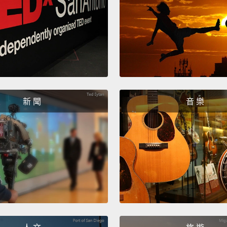
麥片放
新 聞
音 樂