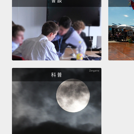
會 談
科 普