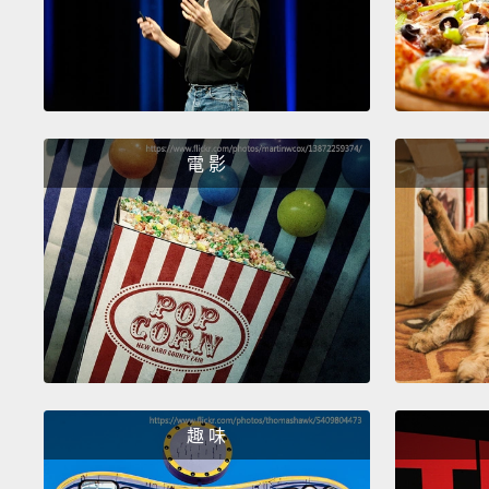
電 影
趣 味