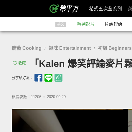
希式五次全系列
精選影片
片語俚語
英文
廚藝 Cooking
趣味 Entertainment
初級 Beginners
/
/
「Kalen 爆笑評論麥片鬆餅蛋糕」
收藏
分享給好友：
觀看次數：11206 •
2020-09-29