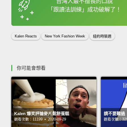
台灣人最不擅長的口說
「跟讀法訓練」成功破解了！
收錄佳句
Kalen Reacts
New York Fashion Week
紐約時裝週
你可能會想看
Kalen 爆笑評論麥片鬆餅蛋糕
請不要難過
觀看次數：11199 • 2020-09-29
觀看次數：32988