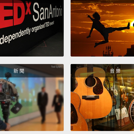
Thank 
Whoo, 
感謝你
但她自
新 聞
音 樂