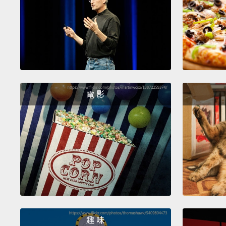
電 影
趣 味