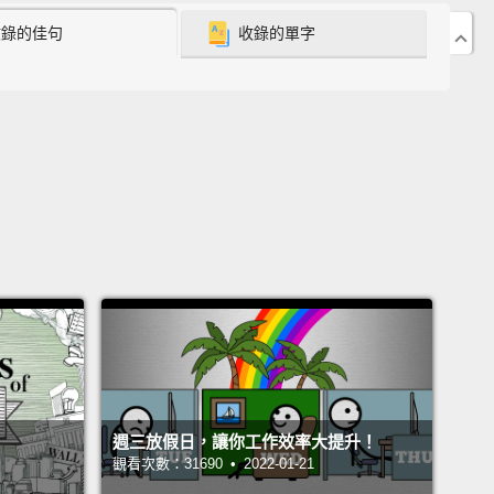
收錄的佳句
收錄的單字
 that on they face?
Honey, how you breathing with
n?
Why you ain't got no shoes on?
上的是什麼鬼？親愛的，你套著那個是要怎麼呼吸啊？
你不穿鞋子啊？
h no.
All them sweaters.
Baby, I know you are
g up under there.
，喔不。一大堆毛衣。寶貝，我知道你在毛衣下面熱到
來了。
ney.
There is no deodorant on the planet that is
g enough
to keep you from stinking with all these
週三放假日，讓你工作效率大提升！
r on.
觀看次數：31690 • 2022-01-21
愛的。整個地球上大概找不到夠厲害的除臭劑讓你在毛