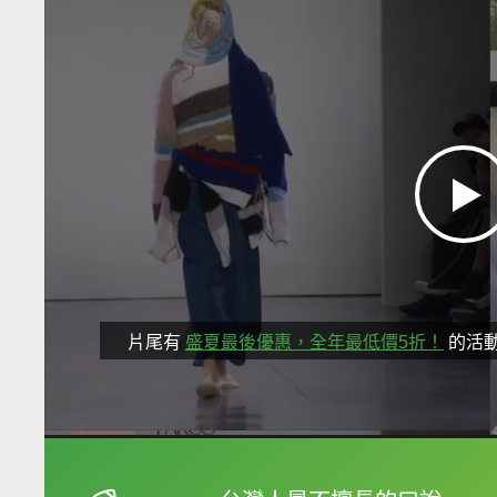
片尾有
盛夏最後優惠，全年最低價5折！
的活
框選或點兩下字幕可以