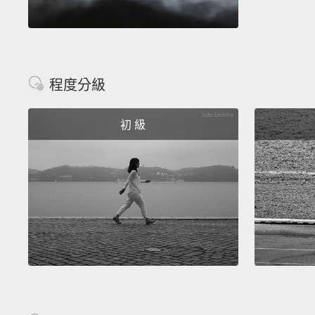
程度分級
初 級