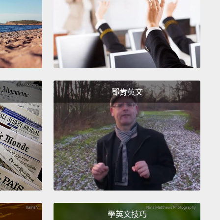
now, you gotta walk around with this battery pack.
hat if you get wet? What if it's raining, honey?
You
get electrocuted. Then, whatchu gonna do?
就是要帶著行動電源走來走去。美眉啊，妳如果不小心
體怎麼辦？親愛的，下雨怎麼辦？妳會被電死捏。那妳
辦啊？
鄧肯英文
e go with this battery pack.
Why would I wanna
round with a battery pack in my hand?
I don't
tand that.
And if I do, it better come with a USB
o I can charge my phone on the go.
再來一個行動電源。為什麼我要拿著行動電源走來走去
實在是不懂。如果要的話，就要有個 USB 插孔，這樣
隨時幫我手機充電。
學英文技巧