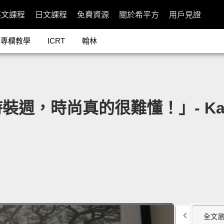
英文課程
日文課程
免費資源
關於希平方
用戶見證
專欄教學
ICRT
翰林
週，時尚真的很難懂！」- Kalen R
全文