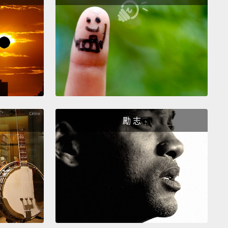
you, Christian.
I'm guessing that's the last one.
she almost fell.
But she caught herself.
Praise God.
，Christian。我猜這是最後一個了。噢，她差點跌倒。
己站起來了。感恩上帝，讚嘆上帝。
勵 志