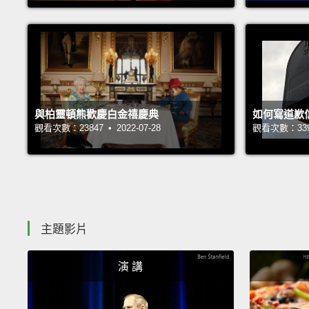
與柏靈頓熊歡慶白金禧慶典
如何寫道歉
觀看次數：23847 • 2022-07-28
觀看次數：33929
主題影片
演 講