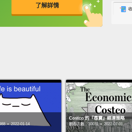
了解詳情
What's
英
中
免費功能
功能升級
that o
他們臉
為什麼
Girl, o
burnin
親愛的
快燒起
Oh, ho
stron
Costco 的『尋寶』經濟策略
sweate
 • 2022-01-14
觀看次數：30031 • 2022-07-01
喔，親