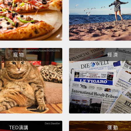
Okay, 
Girl, w
gonna 
好的，
弄濕身
要怎麼
寵 物
經 濟
Here w
walk a
unders
port s
接下來
啊？我
才可以
TED演講
運 動