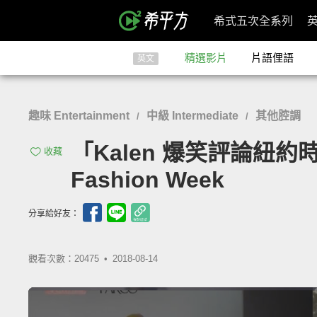
希式五次全系列
精選影片
片語俚語
英文
趣味 Entertainment
中級 Intermediate
其他腔調
/
/
「Kalen 爆笑評論紐約時裝
收藏
Fashion Week
分享給好友：
觀看次數：20475 •
2018-08-14