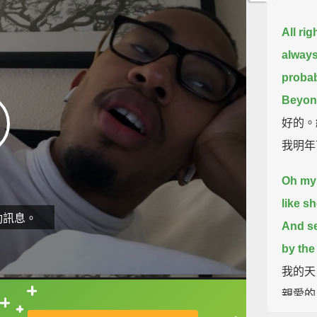
All ri
always
probab
Beyon
好的。
我明年
Oh my 
like s
動訊息。
And se
by the
我的天
親愛的
直接查字典喔！
下用夾