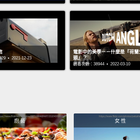
衣下不
Okay n
one of
the El
信
電影中的美學－－什麼是『荷蘭
love th
頭』？
 • 2021-12-23
好，那
觀看次數：38944 • 2022-03-10
到？我
黑白格
Now, w
she go
哈囉，
廚 藝
女 性
的樣子