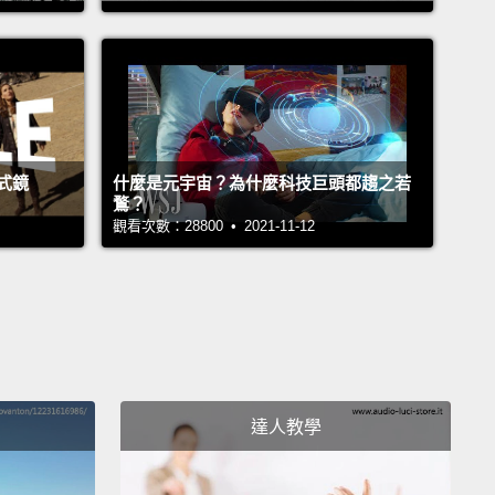
要散出汗臭味了。
ow, that—that's a look, honey.
Where can I get me
 them?
I would wear that.
I'm gonna wear that on
len Show.
Okay, that black and white checker?
Yes, I
式鏡
什麼是元宇宙？為什麼科技巨頭都趨之若
at.
鶩？
個－－那看起來很不錯捏，親愛的。要去哪裡才買得
觀看次數：28800 • 2021-11-12
要穿那個。我去 Ellen Show 的時候要穿那件。很好，
紋齁？沒錯，這款對我的味。
hat is that?
Why she come out here looking like
ing to a kid birthday party?
那啥鬼？為什麼她穿得一副要去參加小朋友的生日派對
達人教學
？