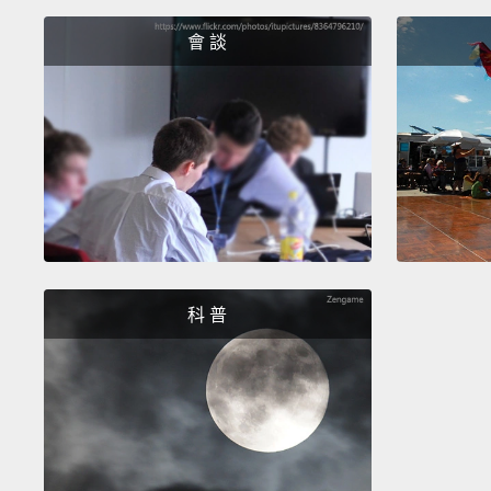
會 談
科 普