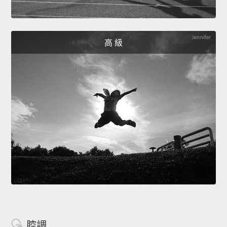
高 級
腔調