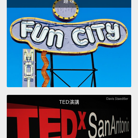
趣 味
TED演講