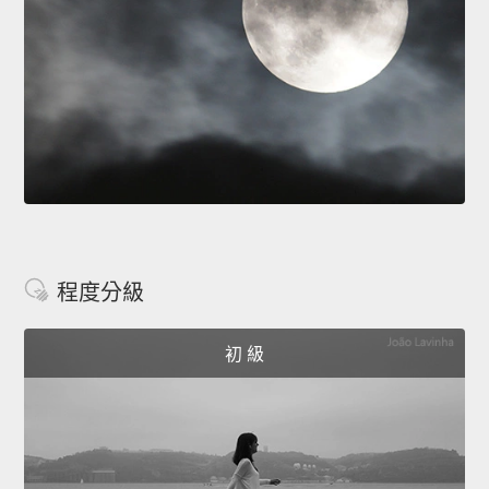
程度分級
初 級