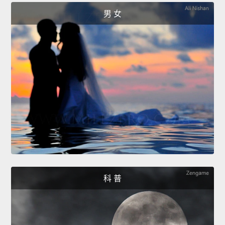
男 女
科 普