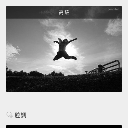
高 級
腔調