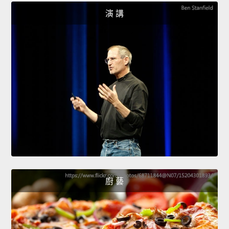
演 講
廚 藝