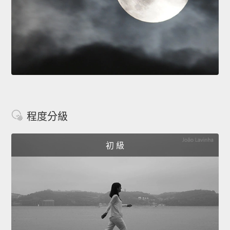
程度分級
初 級