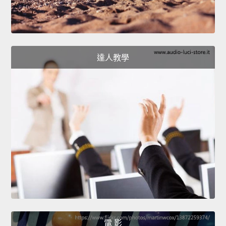
達人教學
電 影