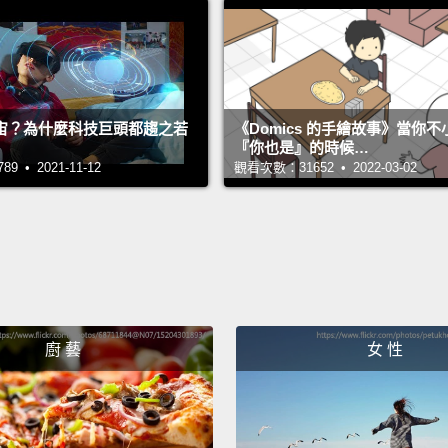
宙？為什麼科技巨頭都趨之若
《Domics 的手繪故事》當你
『你也是』的時候…
 • 2021-11-12
觀看次數：31652 • 2022-03-02
廚 藝
女 性