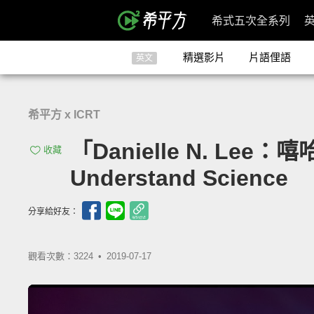
希式五次全系列
精選影片
片語俚語
英文
希平方 x ICRT
「Danielle N. Lee
收藏
Understand Science
分享給好友：
觀看次數：3224 •
2019-07-17