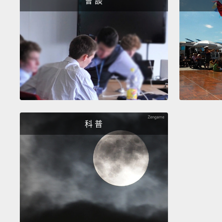
會 談
科 普