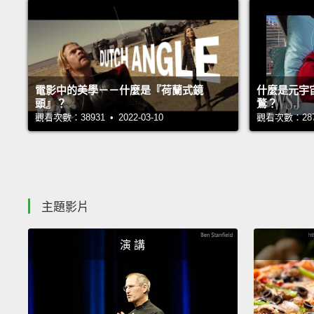
電影中的美學－－什麼是『荷蘭式鏡
什麼是元宇
頭』？
鶩？
觀看次數：38931 • 2022-03-10
觀看次數：28789
主題影片
演 講