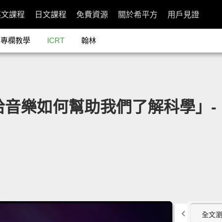
英文課程
日文課程
免費資源
關於希平方
用戶見證
專欄教學
ICRT
翰林
：嘻哈音樂如何幫助我們了解科學」- How
全文