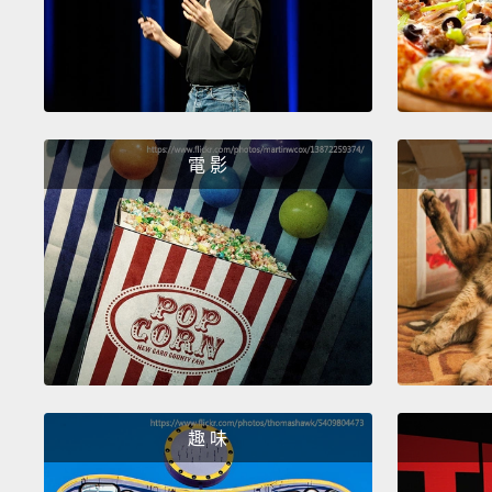
電 影
趣 味