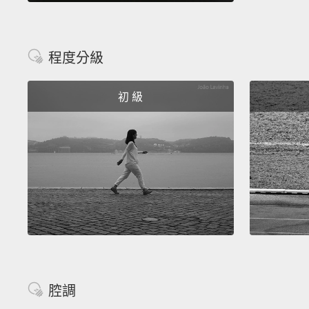
程度分級
初 級
腔調