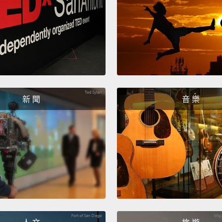
新 聞
音 樂