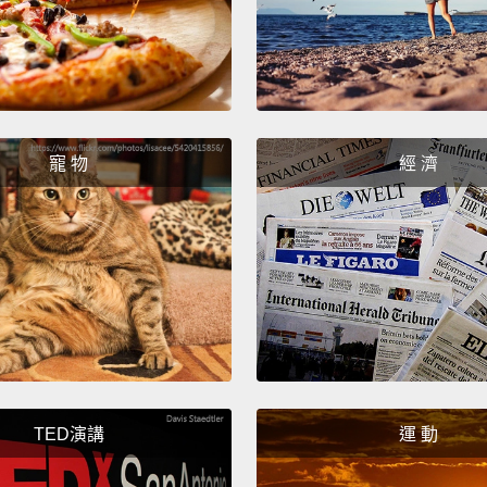
寵 物
經 濟
TED演講
運 動