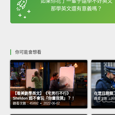
如果你花了一輩子還學不好英文
那學英文還有意義嗎？
收錄佳句
你可能會想看
【看美劇學英文】《宅男行不行》
在眾目睽睽
Sheldon 超不會玩『你畫我猜』？！
觀看次數：26533
觀看次數：45892 • 2022-06-02