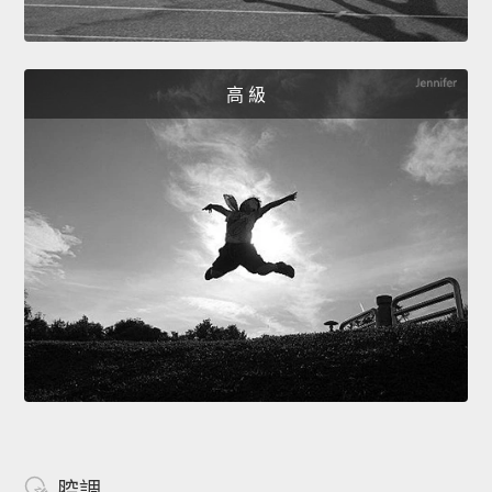
高 級
腔調