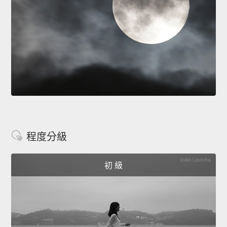
程度分級
初 級