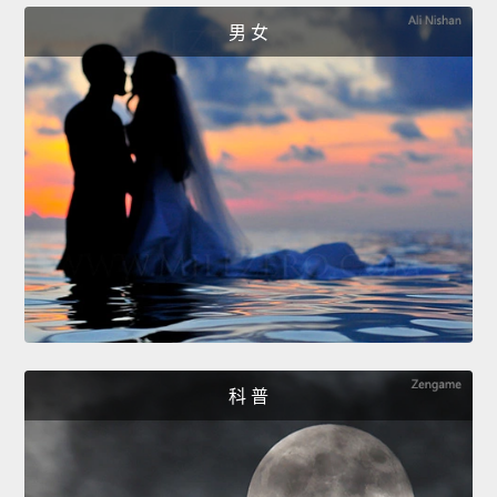
男 女
科 普