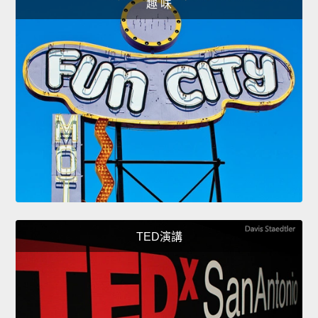
趣 味
TED演講