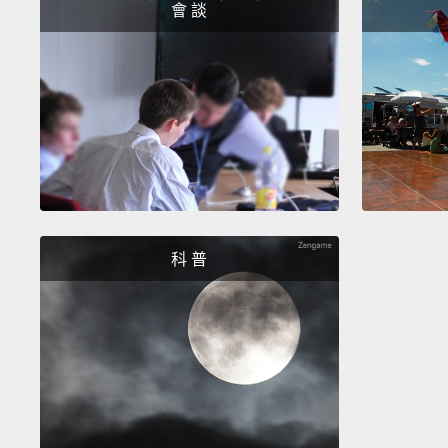
會 談
科 普