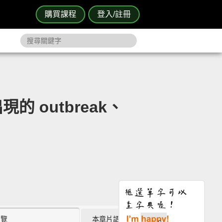
購買課程
登入/註冊
的 outbreak、
瀏覽
本章片語 (0)