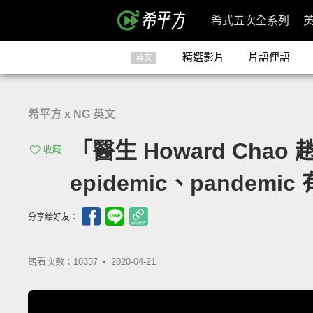
希式五次全系列
精選影片
片語俚語
英文
希平方 x NG 英文
「醫生 Howard Cha
收藏
epidemic、pandem
分享給好友：
觀看次數：10337 •
2020-04-21