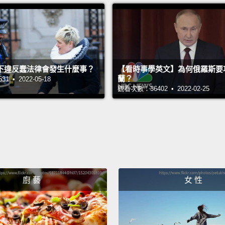
下違反蠢法律會發生什麼事？
【看時事學英文】為何俄羅斯要
蘭？
 • 2022-05-18
觀看次數：36402 • 2022-02-25
廚 藝
女 性