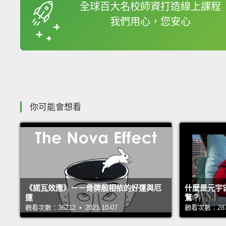
全球百大名校師資打造線上課程
我們用心，您安心
你可能會想看
《諾瓦效應》－－骨牌般相依的好運與厄
什麼是元宇
運
鶩？
觀看次數：36212 • 2021-10-07
觀看次數：28787