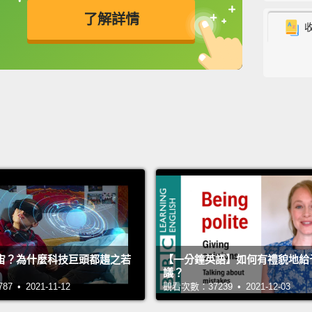
了解詳情
主持人:
來賓: D
翻譯: A
宙？為什麼科技巨頭都趨之若
【一分鐘英語】如何有禮貌地給
議？
 • 2021-11-12
觀看次數：37239 • 2021-12-03