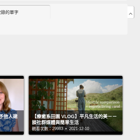
7:20 群眾「恐慌」該用哪個單字？
收錄的單字
7:45 「社交距離」英文該怎麼說？
8:09 面對新冠肺炎，台灣的防疫措施，醫生怎麼看？
12:00 最使人體衰弱的疾病竟然是...？!
13:00 趙醫師分享，出現「這症狀」請趕快就醫!
14:00 就醫黃金時間，只有這幾個小時!
18:38 移民到加拿大，到底說法語？還是英語!
24:14 有沒有什麼話想跟以前的自己說？
 John Drummond 陽昊恩
r.Howard Chao 趙子豪
ngela Ma
予他人建
【療癒系田園 VLOG】平凡生活的美－－
談社群媒體與簡單生活
觀看次數：29983 • 2021-12-10