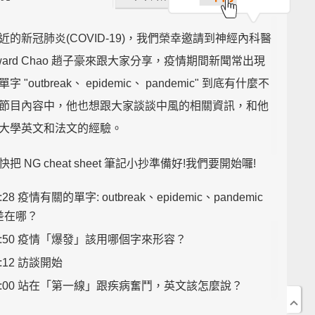
近的新冠肺炎(COVID-19)，我們榮幸邀請到神經內科醫
oward Chao 趙子豪來跟大家分享，疫情期間新聞常出現
 "outbreak、 epidemic、 pandemic" 到底有什麼不
節目內容中，他也想跟大家談談中風的相關資訊，和他
大學英文和法文的經驗。
把 NG cheat sheet 筆記小抄準備好!我們要開始囉!
:28 疫情有關的單字: outbreak、epidemic、pandemic
差在哪？
1:50 疫情「爆發」該用哪個字來形容？
4:12 訪談開始
7:00 站在「第一線」跟疾病奮鬥，英文該怎麼說？
7:10 疫情狀況「公開透明」該用哪個單字？