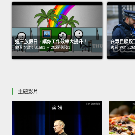
週三放假日，讓你工作效率大提升！
在眾目睽睽
觀看次數：31681 • 2022-01-21
觀看次數：26531
主題影片
演 講