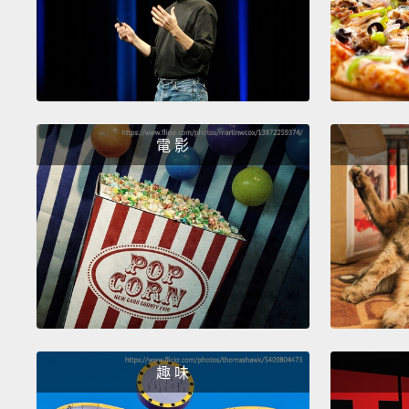
電 影
趣 味