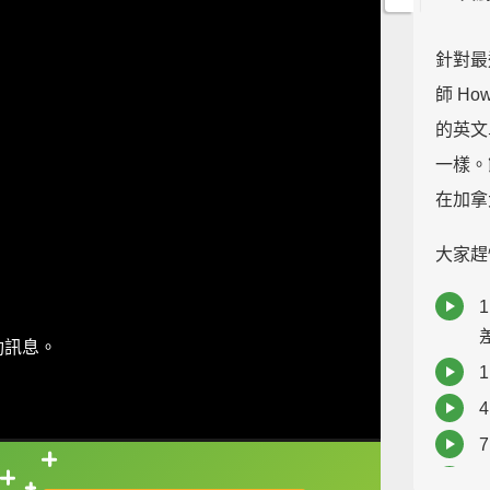
針對最
師 H
的英文單字
一樣。
在加拿
大家趕快
1
動訊息。
直接查字典喔！