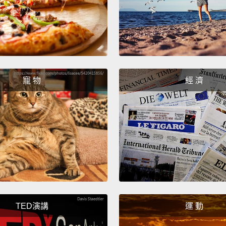
寵 物
經 濟
TED演講
運 動