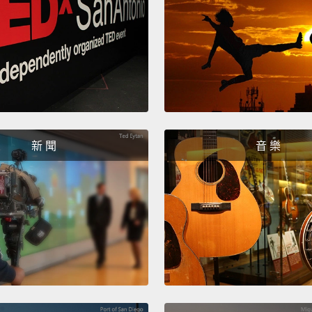
新 聞
音 樂