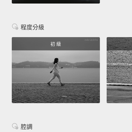
程度分級
初 級
腔調