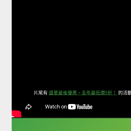
片尾有
盛夏最後優惠，全年最低價5折！
的活
框選或點兩下字幕可以