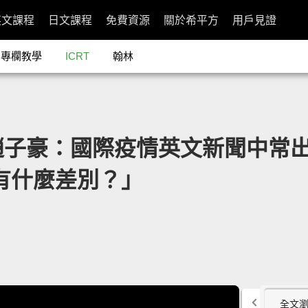
英文課程
日文課程
免費資源
關於希平方
用戶見證
專欄教學
ICRT
翰林
o 趙子豪：國際疫情英文新聞中常出現
ic 有什麼差別？」
全文