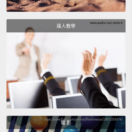
達人教學
電 影