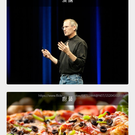
演 講
廚 藝