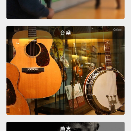
音 樂
勵 志