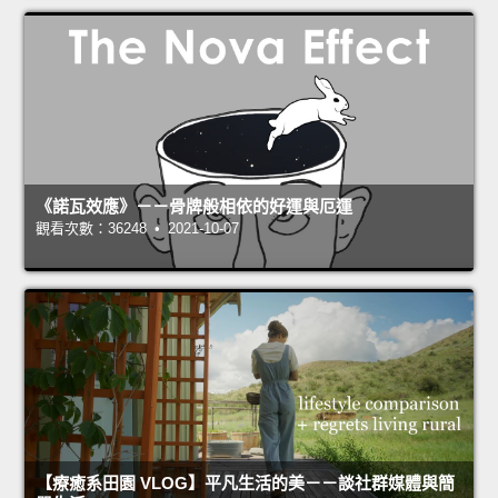
《諾瓦效應》－－骨牌般相依的好運與厄運
觀看次數：36248 • 2021-10-07
【療癒系田園 VLOG】平凡生活的美－－談社群媒體與簡