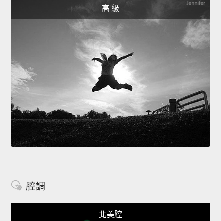
高 級
腔調
北美腔