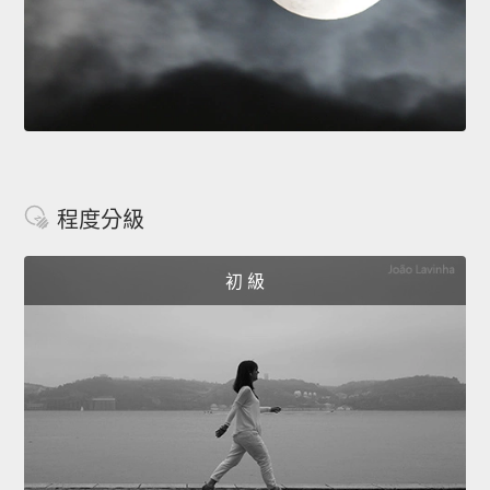
程度分級
初 級