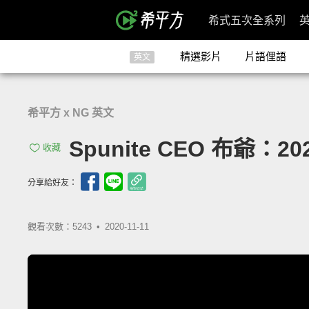
希式五次全系列
精選影片
片語俚語
英文
希平方 x NG 英文
Spunite CEO 布爺：20
收藏
分享給好友：
觀看次數：5243 •
2020-11-11