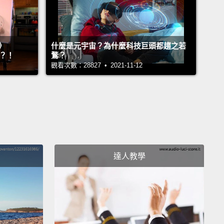
 #RoadtoUltraTaiwan #S2O
》
什麼是元宇宙？為什麼科技巨頭都趨之若
』？！
鶩？
觀看次數：28827 • 2021-11-12
達人教學