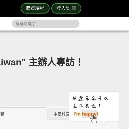
購買課程
登入/註冊
 Taiwan" 主辦人專訪！
瀏覽
本章片語 (0)