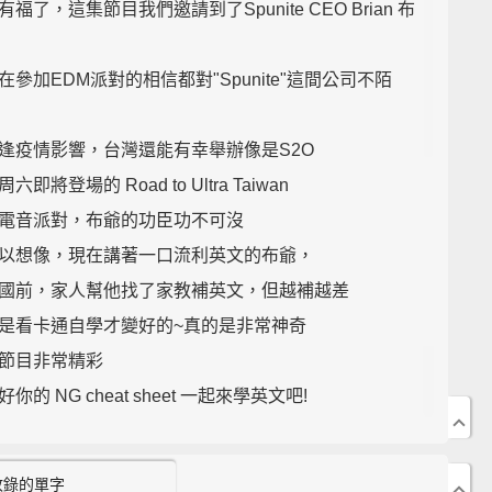
福了，這集節目我們邀請到了Spunite CEO Brian 布
在參加EDM派對的相信都對"Spunite"這間公司不陌
逢疫情影響，台灣還能有幸舉辦像是S2O
六即將登場的 Road to Ultra Taiwan
電音派對，布爺的功臣功不可沒
以想像，現在講著一口流利英文的布爺，
國前，家人幫他找了家教補英文，但越補越差
是看卡通自學才變好的~真的是非常神奇
節目非常精彩
你的 NG cheat sheet 一起來學英文吧!
:41 片語"make a name for oneself"中文是什麼意思呢?
收錄的單字
:51 年度電音盛事"Road to ultra Taiwan"今年有哪些看