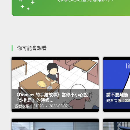
你可能會想看
《Domics 的手繪故事》當你不小心說
請不要難過
『你也是』的時候…
觀看次數：33007
觀看次數：31693 • 2022-03-02