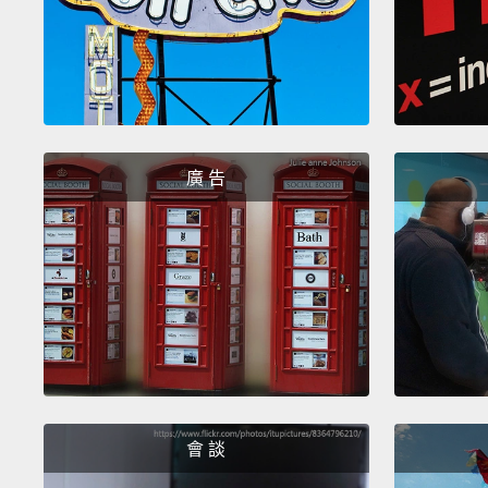
廣 告
會 談