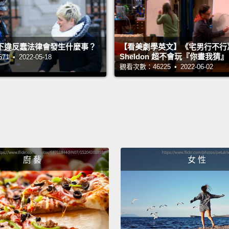
#NG英文
下違反蠢法律會發生什麼事？
【看美劇學英文】《宅男行不行
Sheldon 超不會玩『你畫我猜
 • 2022-05-18
觀看次數：46225 • 2022-06-02
廚 藝
女 性