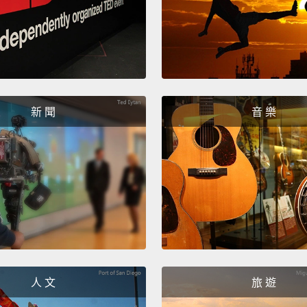
新 聞
音 樂
人 文
旅 遊