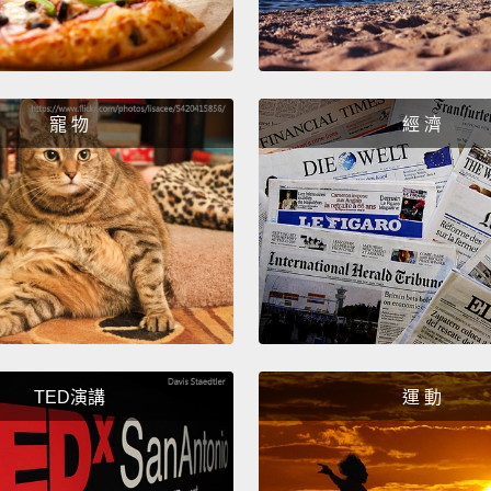
寵 物
經 濟
TED演講
運 動