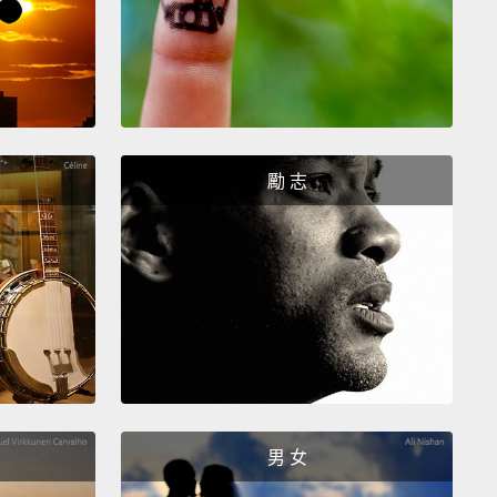
勵 志
男 女