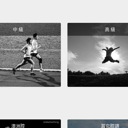
中 級
高 級
澳洲腔
其它腔調