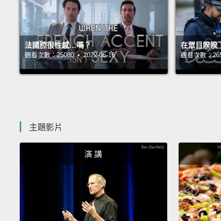
法國腔很性感…嗎？
在眾目睽睽
觀看次數：25080 • 2022-06-16
觀看次數：26571
主題影片
演 講