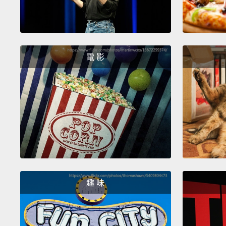
電 影
趣 味