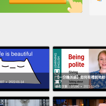
7
2
l
【一分鐘英語】如何有禮貌地給
議？
 • 2022-01-14
觀看次數：37290 • 2021-12-03
主持人:
來賓: B
翻譯: A