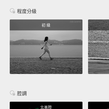
程度分級
初 級
腔調
北美腔