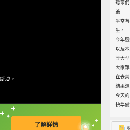
聽眾們有
爺
平常有
生。
今年遭
以及本周
等大型
大家難
在去美
動訊息。
結果還
今天的
快準備好
直接查字典喔！
3
了解詳情
6