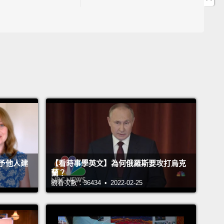
頭呢?
:30 片語"flex your muscle"中文是什麼意思呢?
9:47 電音派對第一品牌"Spunite"的誕生經過!
10:35 "click"除了按一下滑鼠，也可以用在這邊?
14:00 『隱含的意義』英文可以這麼說"connotations"
18:57 "Spunite"背後蘊含著什麼意思呢?
20:40 驚!布爺英文那麼流利，原來都是從卡通裡學的!
2:53 布爺學英文的小撇步就是"find something you
ike!"
25:53 布爺對小布爺說"Uphill battle"，中文是什麼意思?
予他人建
【看時事學英文】為何俄羅斯要攻打烏克
蘭？
觀看次數：36434 • 2022-02-25
 John Drummond 陽昊恩
rian 布爺
ngela Ma