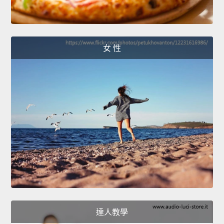
女 性
達人教學