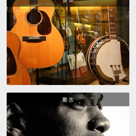
音 樂
勵 志