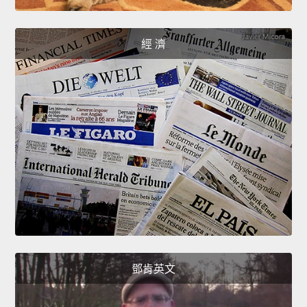
經 濟
鄧肯英文