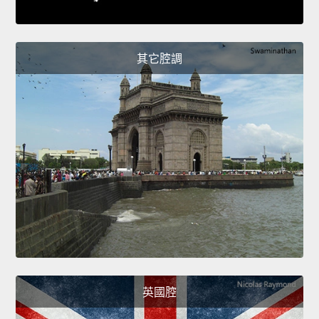
其它腔調
英國腔