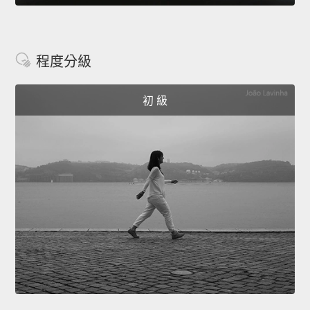
程度分級
初 級