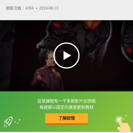
觀看次數：4359 •
2019-08-13
這堂課程有一千多部影片任你挑
框選或點兩下字幕可以直接查字典喔！
每週都以固定的速度更新教材
了解詳情
英
中
收錄佳句
功能升級