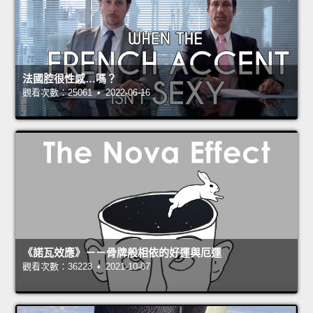
法國腔很性感…嗎？
觀看次數：25061 • 2022-06-16
《諾瓦效應》－－骨牌般相依的好運與厄運
觀看次數：36223 • 2021-10-07