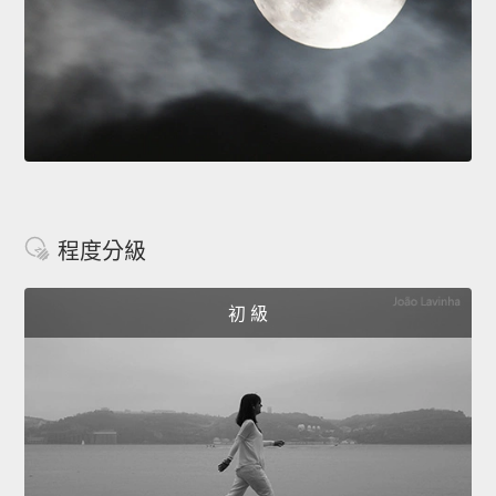
程度分級
初 級