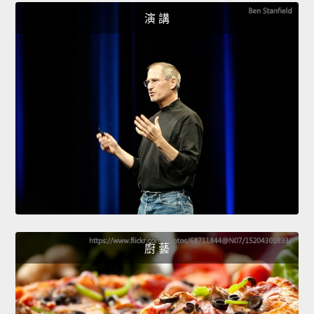
演 講
廚 藝