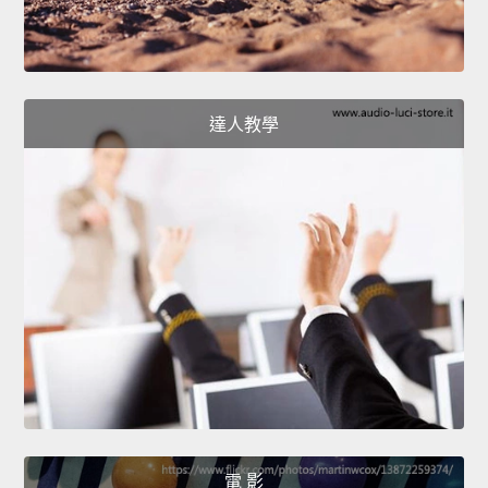
達人教學
電 影