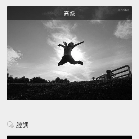
高 級
腔調