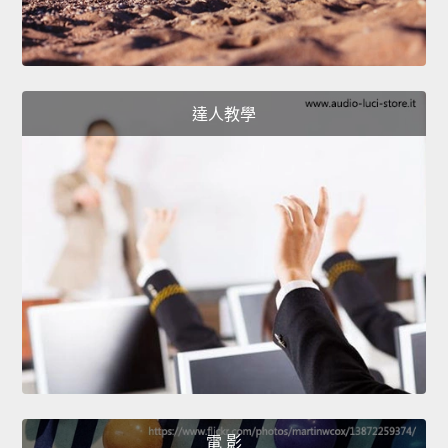
達人教學
電 影