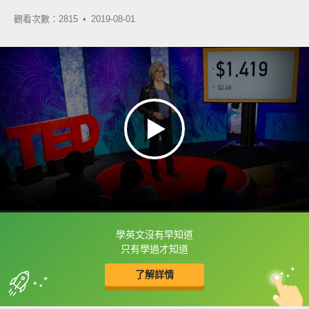
觀看次數：2815 •
2019-08-01
學英文沒有早知道
框選或點兩下字幕可以直接查字典喔！
只有學過才知道
了解詳情
英
中
收錄佳句
功能升級