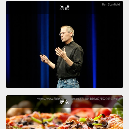
演 講
廚 藝