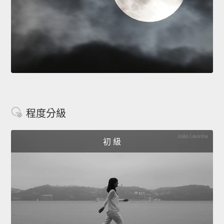
程度分級
初 級