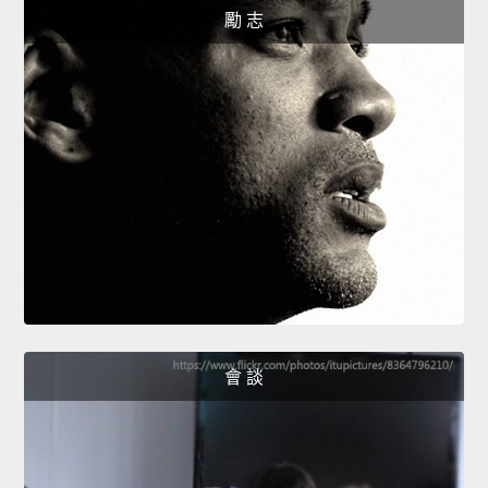
勵 志
會 談